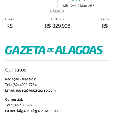
Min 24° | Máx 26°
CÂMBIO
Dolar
BitCoin
Euro
R$
R$ 329.996
R$
Contatos
Redação (Maceió):
Tel.: (82) 4009-7764
Email:
gazeta@gazetaweb.com
Comercial:
Tel.: (82) 4009-7755
comercialgazeta@gazetaweb.com