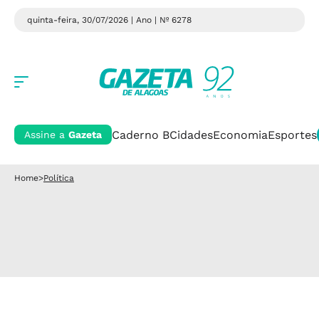
quinta-feira, 30/07/2026 | Ano
| Nº 6278
Caderno B
Cidades
Economia
Esportes
Assine a
Gazeta
Home
>
Política
Política