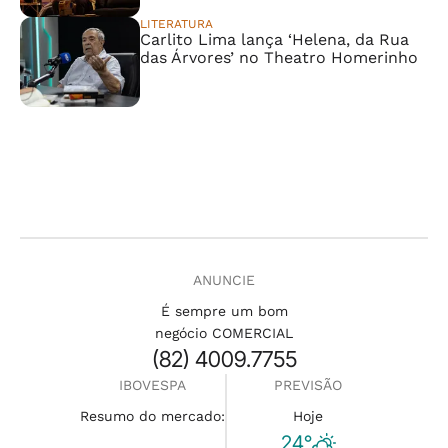
LITERATURA
Carlito Lima lança ‘Helena, da Rua
das Árvores’ no Theatro Homerinho
ANUNCIE
É sempre um bom
negócio COMERCIAL
(82) 4009.7755
IBOVESPA
PREVISÃO
Resumo do mercado:
Hoje
24°