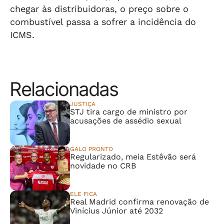
chegar às distribuidoras, o preço sobre o
combustível passa a sofrer a incidência do
ICMS.
Relacionadas
JUSTIÇA
STJ tira cargo de ministro por
acusações de assédio sexual
GALO PRONTO
Regularizado, meia Estêvão será
novidade no CRB
ELE FICA
Real Madrid confirma renovação de
Vinícius Júnior até 2032