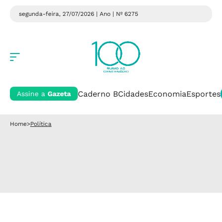
segunda-feira, 27/07/2026 | Ano
| Nº 6275
Caderno B
Cidades
Economia
Esportes
Assine a
Gazeta
Home
>
Política
Política