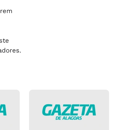
erem
ste
adores.