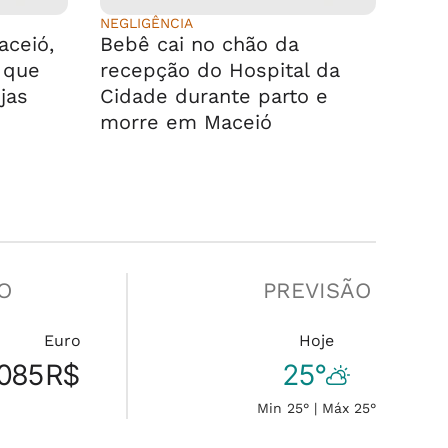
NEGLIGÊNCIA
ceió,
Bebê cai no chão da
 que
recepção do Hospital da
jas
Cidade durante parto e
morre em Maceió
O
PREVISÃO
Euro
Hoje
.085
R$
25°
Min 25° | Máx 25°