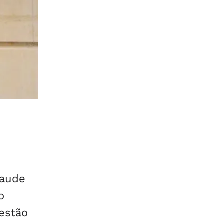
raude
o
estão