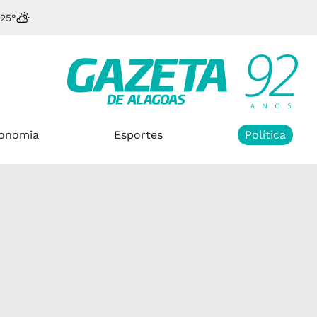
25°
onomia
Esportes
Política