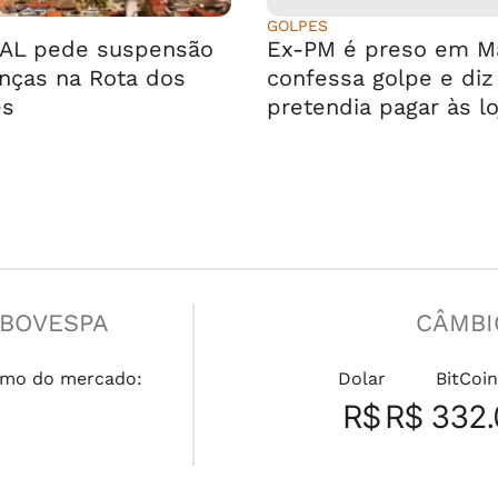
GOLPES
AL pede suspensão
Ex-PM é preso em Ma
enças na Rota dos
confessa golpe e diz
es
pretendia pagar às lo
IBOVESPA
CÂMBI
mo do mercado:
Dolar
BitCoin
R$
R$ 332