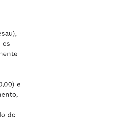
sau),
e os
amente
0,00) e
mento,
do do