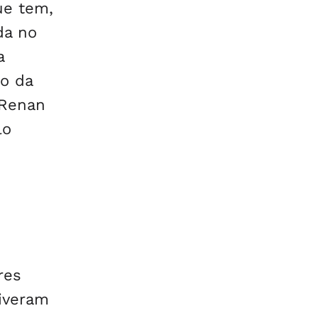
que tem,
da no
a
lo da
 Renan
lo
res
tiveram