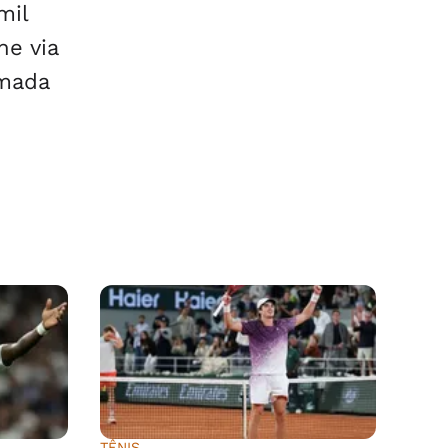
mil
he via
rmada
TÊNIS