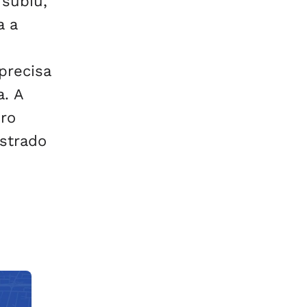
 subiu,
a a
precisa
a. A
iro
strado