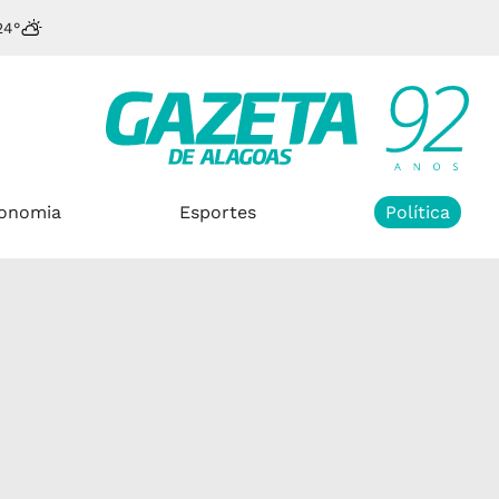
24°
onomia
Esportes
Política