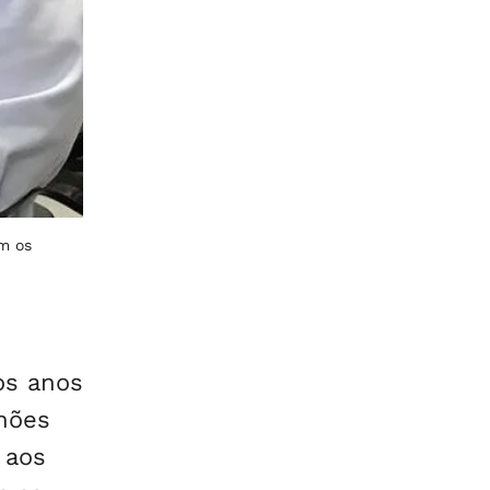
om os
os anos
lhões
 aos