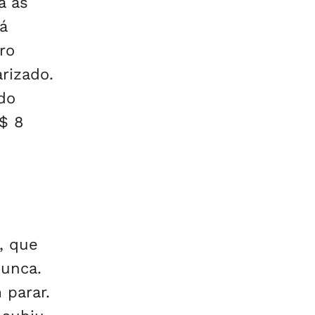
a as
á
ro
rizado.
do
$ 8
m, que
nunca.
 parar.