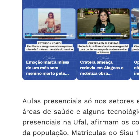
Emoção marca missa
Cratera ameaça
Op
de um mês sem
rodovia em Alagoas e
câ
menino morto pelo
mobiliza obra
in
tio-avô
emergencial
Aulas presenciais só nos setores 
áreas de saúde e alguns tecnológi
presenciais na Ufal, afirmam os 
da população. Matrículas do Sisu 