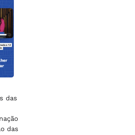
lher
ar
os das
inação
ão das