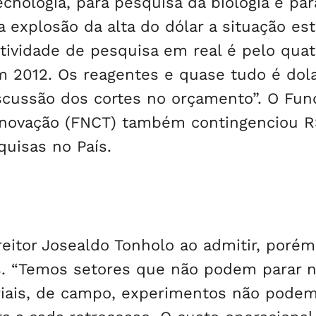
cnologia, para pesquisa da biologia e par
 explosão da alta do dólar a situação est
atividade de pesquisa em real é pelo quat
 2012. Os reagentes e quase tudo é dola
iscussão dos cortes no orçamento”. O Fun
e Inovação (FNCT) também contingenciou R
quisas no País.
 reitor Josealdo Tonholo ao admitir, poré
s. “Temos setores que não podem parar 
riais, de campo, experimentos não podem