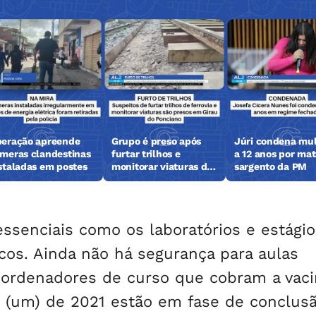
eração apreende
Grupo é preso após
Júri condena mu
meras clandestinas
furtar trilhos e
a 12 anos por mat
staladas em postes
monitorar viaturas da
sargento da PM
polícia
essenciais como os laboratórios e estági
cos. Ainda não há segurança para aulas
coordenadores de curso que cobram a vac
1 (um) de 2021 estão em fase de conclus