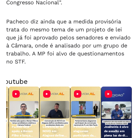
Congresso Nacional".
Pacheco diz ainda que a medida provisória
trata do mesmo tema de um projeto de lei
que já foi aprovado pelos senadores e enviado
à Câmara, onde é analisado por um grupo de
trabalho. A MP foi alvo de questionamentos
no STF.
Youtube
Partido sela
Convenção do
Parlamentares
Joalheiria é alvo
es
apoio a Renan
NOVO em
alagoanos
de assalto em
Filho e lança
Alagoas define
participam da
plena luz do dia