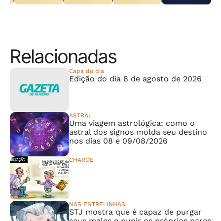
ara
candidatura
candidatos para
convenção
em Teotônio
e
coletiva à
as eleições
nacional do PL
Vilela
ral
Câmara Federal
deste ano
em São Paulo
Relacionadas
Capa do dia
Edição do dia 8 de agosto de 2026
ASTRAL
Uma viagem astrológica: como o
astral dos signos molda seu destino
nos dias 08 e 09/08/2026
CHARGE
⠀⠀⠀⠀⠀⠀⠀⠀⠀
NAS ENTRELINHAS
STJ mostra que é capaz de purgar
seus males e punir os próprios pares