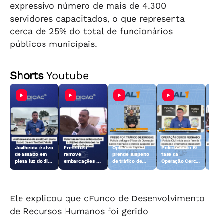
expressivo número de mais de 4.300
servidores capacitados, o que representa
cerca de 25% do total de funcionários
públicos municipais.
Shorts
Youtube
Joalheiria é alvo
Prefeitura
Operação
Polícia inicia 6ª
Açã
de assalto em
remove
prende suspeito
fase da
rem
plena luz do dia
embarcações e
de tráfico de
Operação Cerco
emb
em Teotônio
objetos
drogas em
Fechado
obj
Vilela
abandonados na
Arapiraca
aba
orla da Pajuçara
orl
Ele explicou que oFundo de Desenvolvimento
de Recursos Humanos foi gerido