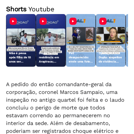
Shorts
Youtube
Mãe é presa
Dupla invade
Pet
Operação Face
Aci
após filha de 10
residência em
desaparecido:
Dupla: suspeitos
Fer
anos ser
Arapiraca;
envie uma foto
de violência
dei
encontrada
morador reage e
do animal para a
sexual contra
len
sozinha em
consegue
TV Gazeta
crianças e
Arapiraca
imobilizar um
adolescentes
dos suspeitos
são presos
A pedido do então comandante-geral da
corporação, coronel Marcos Sampaio, uma
inspeção no antigo quartel foi feita e o laudo
concluiu o perigo de morte que todos
estavam correndo ao permanecerem no
interior da sede. Além de desabamento,
poderiam ser registrados choque elétrico e