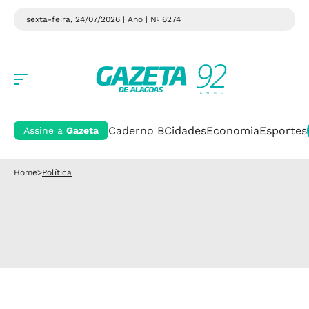
sexta-feira, 24/07/2026 | Ano
| Nº 6274
Caderno B
Cidades
Economia
Esportes
Assine a
Gazeta
Home
>
Política
Política