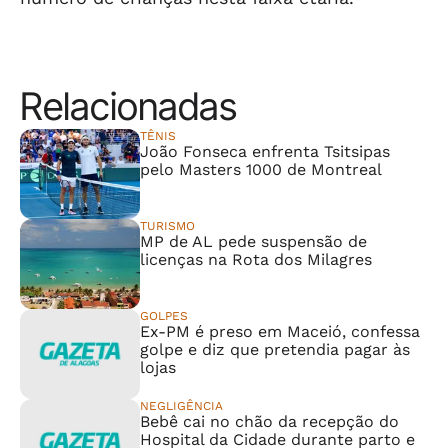
Relacionadas
TÊNIS
João Fonseca enfrenta Tsitsipas
pelo Masters 1000 de Montreal
TURISMO
MP de AL pede suspensão de
licenças na Rota dos Milagres
GOLPES
Ex-PM é preso em Maceió, confessa
golpe e diz que pretendia pagar às
lojas
NEGLIGÊNCIA
Bebê cai no chão da recepção do
Hospital da Cidade durante parto e