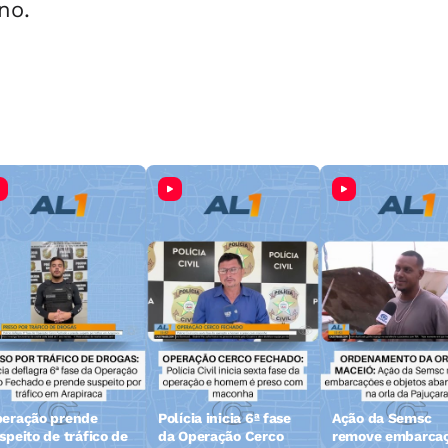
no.
eração prende
Polícia inicia 6ª fase
Ação da Semsc
speito de tráfico de
da Operação Cerco
remove embarca