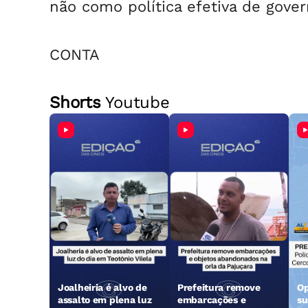
não como política efetiva de gover
CONTA
Shorts
Youtube
Joalheiria é alvo de
Prefeitura remove
Op
assalto em plena luz
embarcações e
su