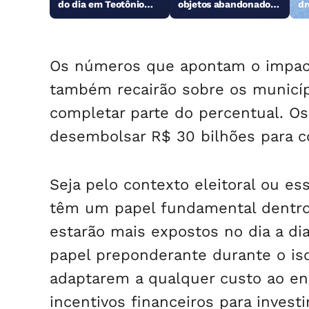
do dia em Teotônio
objetos abandonados
dr
Vilela
na orla da Pajuçara
Os números que apontam o impac
também recairão sobre os municí
completar parte do percentual. Os
desembolsar R$ 30 bilhões para c
Seja pelo contexto eleitoral ou es
têm um papel fundamental dentro 
estarão mais expostos no dia a d
papel preponderante durante o is
adaptarem a qualquer custo ao en
incentivos financeiros para inve