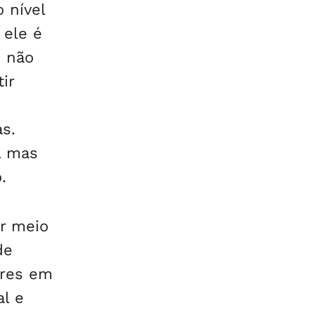
 nível
 ele é
e não
ir
s.
l mas
.
r meio
de
ores em
al e