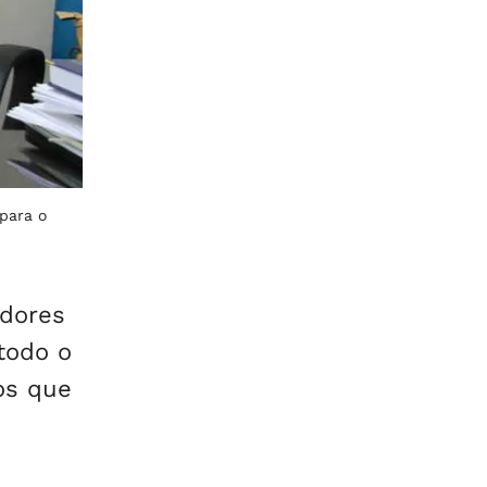
para o
adores
todo o
os que