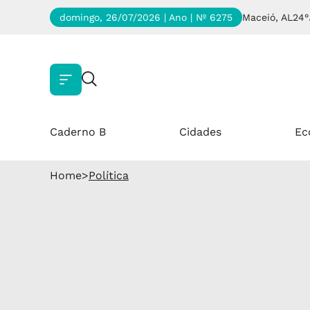
domingo, 26/07/2026 | Ano
| Nº 6275
Maceió, AL
24°
Caderno B
Cidades
Ec
Home
>
Política