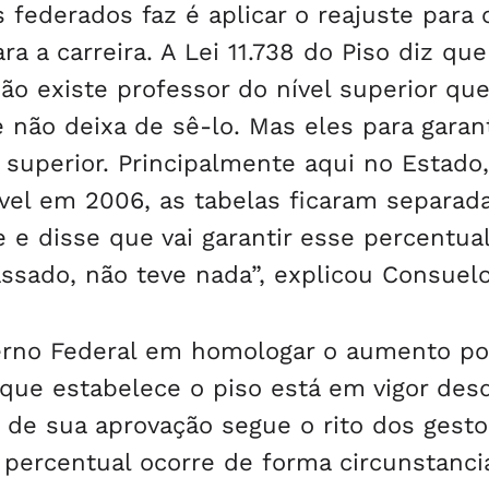
federados faz é aplicar o reajuste para o
 a carreira. A Lei 11.738 do Piso diz que
ão existe professor do nível superior qu
e não deixa de sê-lo. Mas eles para garant
superior. Principalmente aqui no Estado,
ível em 2006, as tabelas ficaram separada
e e disse que vai garantir esse percentua
assado, não teve nada”, explicou Consuelo
erno Federal em homologar o aumento po
 que estabelece o piso está em vigor des
to de sua aprovação segue o rito dos gest
o percentual ocorre de forma circunstanci