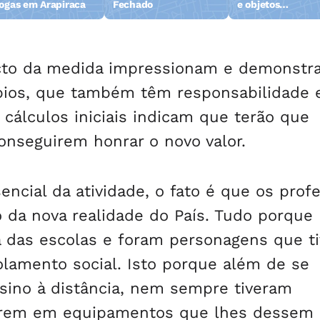
ogas em Arapiraca
Fechado
e objetos
abandonados na 
da Pajuçara
to da medida impressionam e demonstr
pios, que também têm responsabilidade
 cálculos iniciais indicam que terão que
onseguirem honrar o novo valor.
sencial da atividade, o fato é que os prof
da nova realidade do País. Tudo porque
ia das escolas e foram personagens que t
olamento social. Isto porque além de se
sino à distância, nem sempre tiveram
stirem em equipamentos que lhes dessem