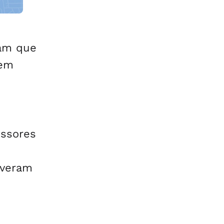
orla
am que
 em
essores
iveram