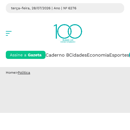
terça-feira, 28/07/2026 | Ano
| Nº 6276
Caderno B
Cidades
Economia
Esportes
Assine a
Gazeta
Home
>
Política
Política