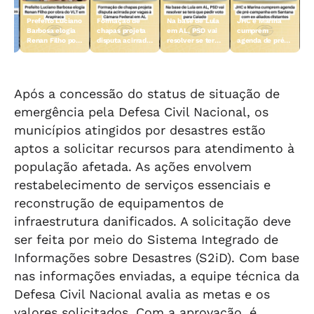
Prefeito Luciano
Formação de
Na base de Lula
JHC e Marina
ar
Barbosa elogia
chapas projeta
em AL, PSD vai
cumprem
na
Renan Filho por
disputa acirrada
resolver se terá
agenda de pré-
obra do VLT em
por vagas à
que pedir voto
campanha em
eso
Arapiraca
Câmara Federal
para Caiado
Santana com ex-
em AL
aliados distantes
Após a concessão do status de situação de
emergência pela Defesa Civil Nacional, os
municípios atingidos por desastres estão
aptos a solicitar recursos para atendimento à
população afetada. As ações envolvem
restabelecimento de serviços essenciais e
reconstrução de equipamentos de
infraestrutura danificados. A solicitação deve
ser feita por meio do Sistema Integrado de
Informações sobre Desastres (S2iD). Com base
nas informações enviadas, a equipe técnica da
Defesa Civil Nacional avalia as metas e os
valores solicitados. Com a aprovação, é