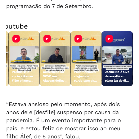
programação do 7 de Setembro.
Youtube
Partido sela
Convenção do
Parlamentares
Joalheiria é alvo
es
apoio a Renan
NOVO em
alagoanos
de assalto em
Filho e lança
Alagoas define
participam da
plena luz do dia
ara
candidatura
candidatos para
convenção
em Teotônio
e
coletiva à
as eleições
nacional do PL
Vilela
ral
Câmara Federal
deste ano
em São Paulo
“Estava ansioso pelo momento, após dois
anos dele [desfile] suspenso por causa da
pandemia. É um evento importante para o
país, e estou feliz de mostrar isso ao meu
filho Álef, de 5 anos”, falou.