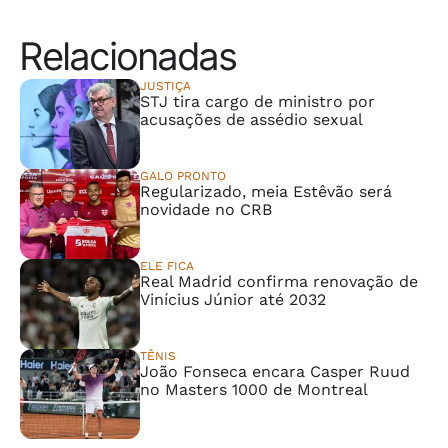
Relacionadas
JUSTIÇA
STJ tira cargo de ministro por
acusações de assédio sexual
GALO PRONTO
Regularizado, meia Estêvão será
novidade no CRB
ELE FICA
Real Madrid confirma renovação de
Vinícius Júnior até 2032
TÊNIS
João Fonseca encara Casper Ruud
no Masters 1000 de Montreal