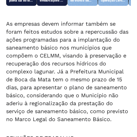
plena luz do dia
embarcações e
de tráfico de
Operação Cerco
emb
em Teotônio
objetos
drogas em
Fechado
obj
Vilela
abandonados na
Arapiraca
aba
orla da Pajuçara
orl
As empresas devem informar também se
foram feitos estudos sobre a repercussão das
ações programadas para a implantação do
saneamento básico nos municípios que
compõem o CELMM, visando à preservação e
recuperação dos recursos hídricos do
complexo lagunar. Já a Prefeitura Municipal
de Boca da Mata tem o mesmo prazo de 15
dias, para apresentar o plano de saneamento
básico, considerando que o Município não
aderiu à regionalização da prestação do
serviço de saneamento básico, como previsto
no Marco Legal do Saneamento Básico.