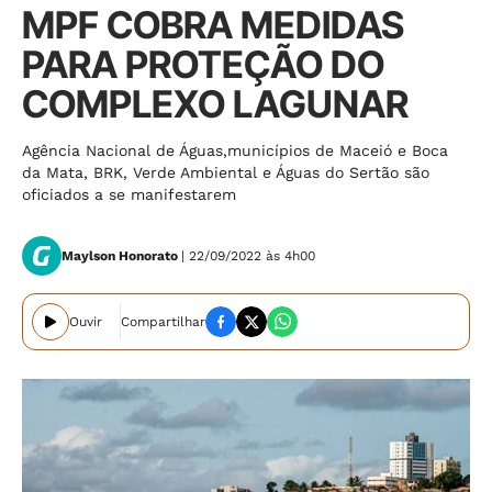
MPF COBRA MEDIDAS
PARA PROTEÇÃO DO
COMPLEXO LAGUNAR
Agência Nacional de Águas,municípios de Maceió e Boca
da Mata, BRK, Verde Ambiental e Águas do Sertão são
oficiados a se manifestarem
Maylson Honorato
| 22/09/2022 às 4h00
Ouvir
Compartilhar