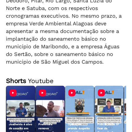
Deodoro, Pilar, Rio Largo, Santa Luzia do
Norte e Satuba, com os respectivos
cronogramas executivos. No mesmo prazo, a
empresa Verde Ambiental Alagoas deve
apresentar a mesma documentação sobre a
implantação do saneamento básico no
município de Maribondo, e a empresa Águas
do Sertão, sobre o saneamento básico no
município de São Miguel dos Campos.
Shorts
Youtube
Joalheiria é alvo
Prefeitura
Operação
Polícia inicia 6ª
Açã
de assalto em
remove
prende suspeito
fase da
rem