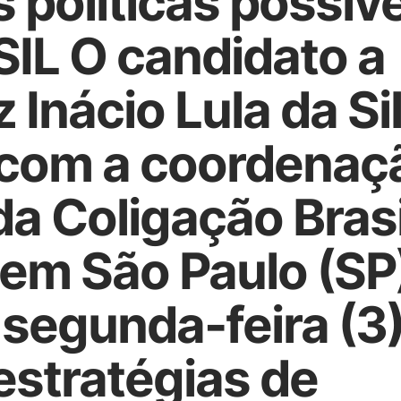
 políticas possív
L O candidato a
 Inácio Lula da Si
u com a coordenaç
a Coligação Brasi
em São Paulo (SP
 segunda-feira (3)
 estratégias de