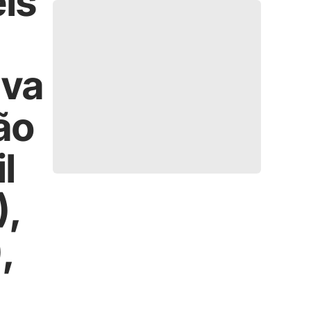
eis
lva
ão
l
),
,