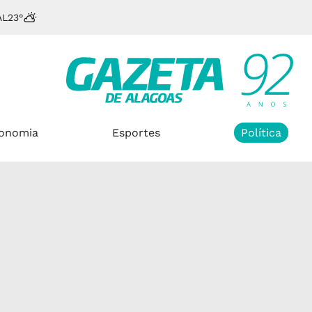
AL
23°
onomia
Esportes
Política