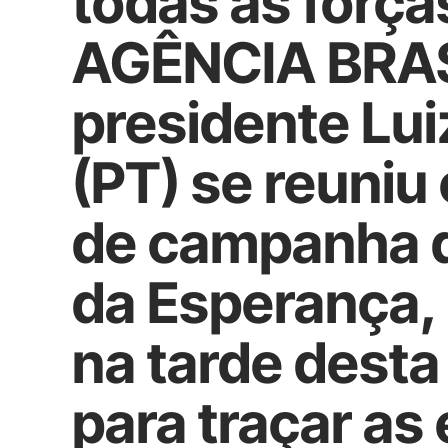
todas as forças
AGÊNCIA BRASI
presidente Luiz
(PT) se reuni
de campanha d
da Esperança, 
na tarde desta
para traçar as