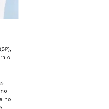
(SP),
ra o
as
rno
ue no
e.