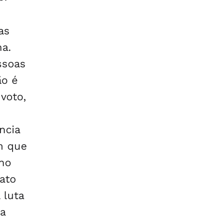
as
ha.
ssoas
ão é
voto,
ncia
ém que
 no
ato
 luta
a