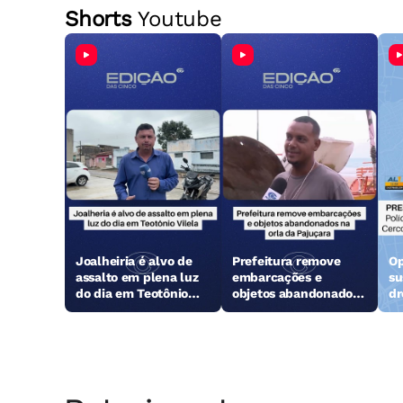
Shorts
Youtube
Joalheiria é alvo de
Prefeitura remove
Op
assalto em plena luz
embarcações e
su
do dia em Teotônio
objetos abandonados
dr
Vilela
na orla da Pajuçara