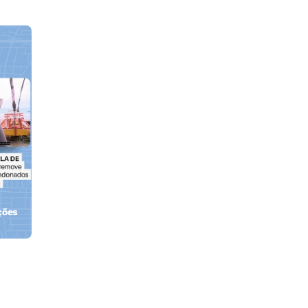
ções
orla