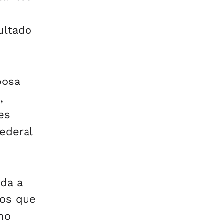
ultado
bosa
,
es
ederal
ada a
tos que
no