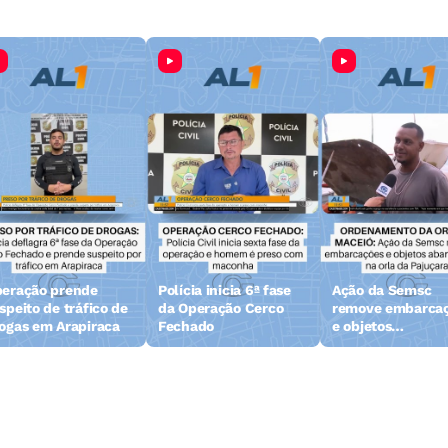
eração prende
Polícia inicia 6ª fase
Ação da Semsc
speito de tráfico de
da Operação Cerco
remove embarca
ogas em Arapiraca
Fechado
e objetos
abandonados na 
da Pajuçara