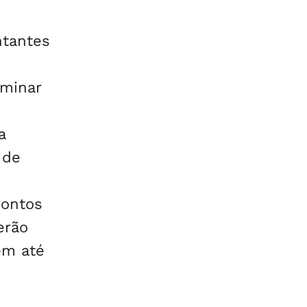
ntantes
iminar
a
 de
pontos
erão
ém até