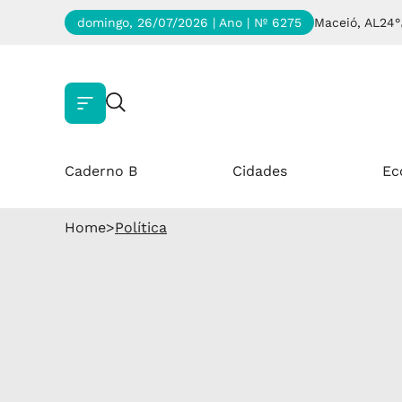
domingo, 26/07/2026 | Ano
| Nº 6275
Maceió, AL
24°
Caderno B
Cidades
Ec
Home
>
Política