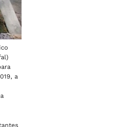
ico
al)
para
019, a
ca
tantes