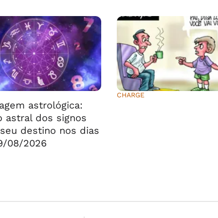
CHARGE
agem astrológica:
⠀⠀⠀⠀⠀⠀⠀⠀⠀
 astral dos signos
seu destino nos dias
9/08/2026