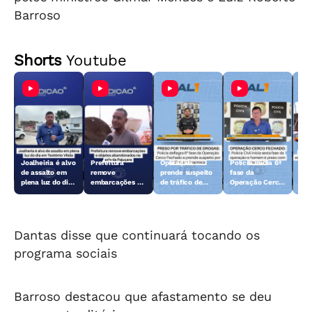
Barroso
Shorts
Youtube
Joalheiria é alvo
Prefeitura
Operação
Polícia inicia 6ª
Açã
de assalto em
remove
prende suspeito
fase da
rem
plena luz do dia
embarcações e
de tráfico de
Operação Cerco
emb
em Teotônio
objetos
drogas em
Fechado
obj
Vilela
abandonados na
Arapiraca
aba
orla da Pajuçara
orl
Dantas disse que continuará tocando os
programa sociais
Barroso destacou que afastamento se deu