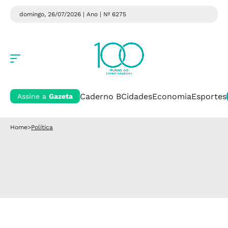
domingo, 26/07/2026 | Ano
| Nº 6275
Caderno B
Cidades
Economia
Esportes
Assine a
Gazeta
Home
>
Política
Política