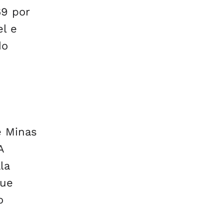
69 por
el e
do
e Minas
A
la
que
o