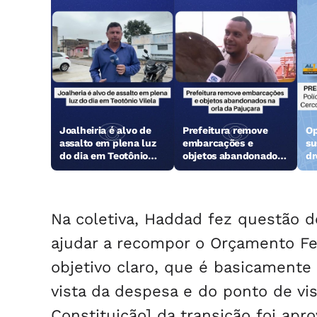
Joalheiria é alvo de
Prefeitura remove
Op
assalto em plena luz
embarcações e
su
do dia em Teotônio
objetos abandonados
dr
Vilela
na orla da Pajuçara
Na coletiva, Haddad fez questão d
ajudar a recompor o Orçamento F
objetivo claro, que é basicament
vista da despesa e do ponto de vi
Constituição] da transição foi ap