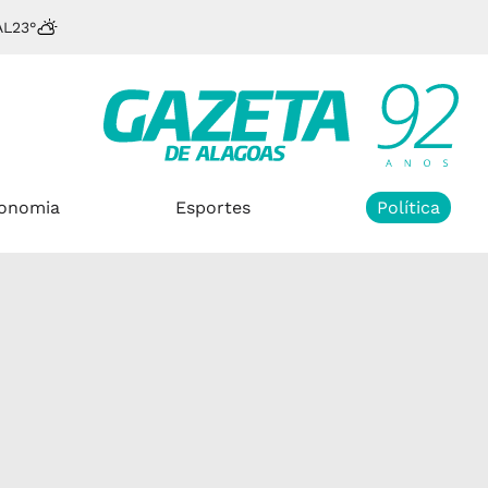
AL
23°
onomia
Esportes
Política