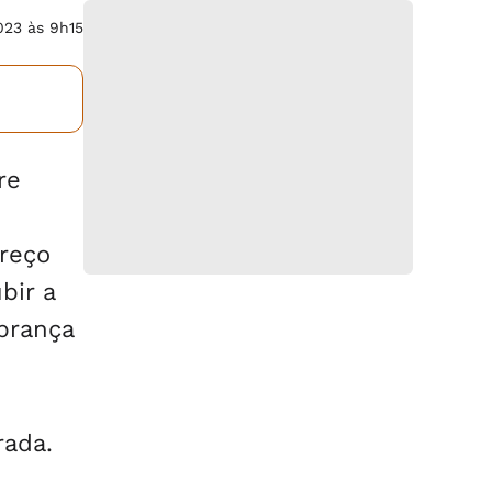
023 às 9h15
re
preço
bir a
obrança
rada.