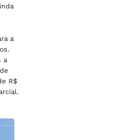
inda
ra a
os.
s a
 de
de R$
rcial.