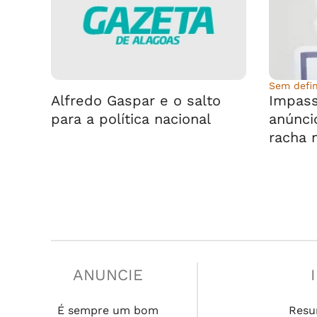
⠀⠀⠀⠀⠀⠀⠀⠀⠀
Sem defin
Alfredo Gaspar e o salto
Impass
para a política nacional
anúnci
racha 
ANUNCIE
É sempre um bom
Resu