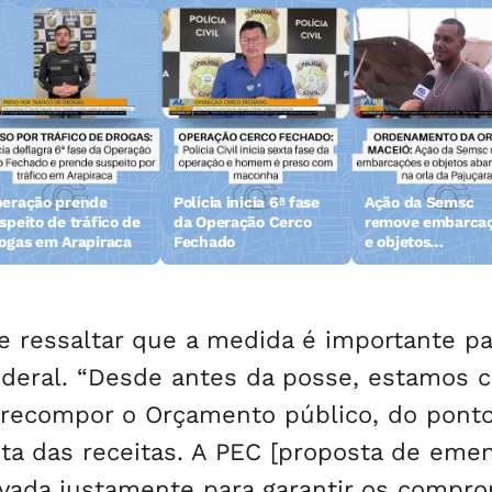
eração prende
Polícia inicia 6ª fase
Ação da Semsc
speito de tráfico de
da Operação Cerco
remove embarca
ogas em Arapiraca
Fechado
e objetos
abandonados na 
da Pajuçara
e ressaltar que a medida é importante pa
ederal. “Desde antes da posse, estamos
e recompor o Orçamento público, do pont
sta das receitas. A PEC [proposta de eme
rovada justamente para garantir os compr