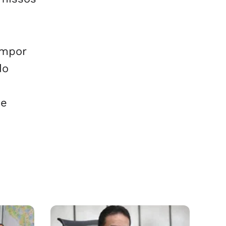
ompor
do
de