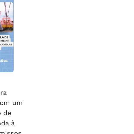
ções
orla
ra
 com um
o de
nda à
omissos