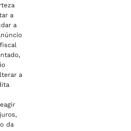
rteza
ar a
udar a
anúncio
fiscal
ntado,
io
terar a
ita
eagir
uros,
mo da