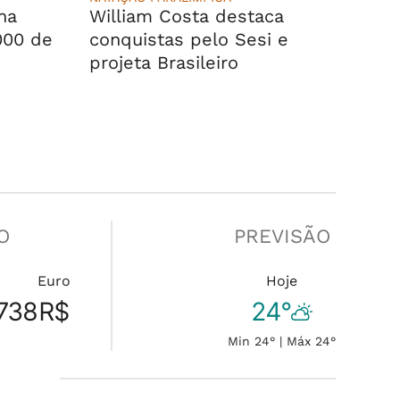
na
William Costa destaca
000 de
conquistas pelo Sesi e
projeta Brasileiro
O
PREVISÃO
Euro
Hoje
738
R$
24°
Min 24° | Máx 24°