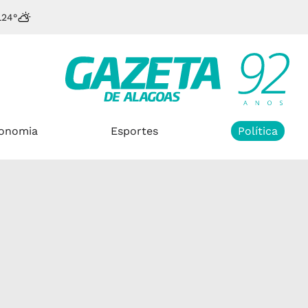
L
24°
onomia
Esportes
Política