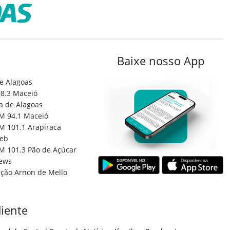
Baixe nosso App
e Alagoas
8.3 Maceió
a de Alagoas
M 94.1 Maceió
M 101.1 Arapiraca
eb
M 101.3 Pão de Açúcar
ews
ção Arnon de Mello
iente