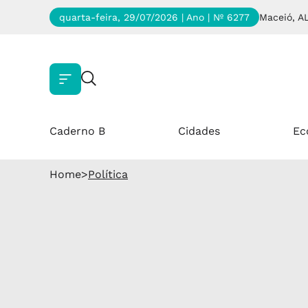
quarta-feira, 29/07/2026 | Ano
| Nº 6277
Maceió, A
Caderno B
Cidades
Ec
Home
>
Política