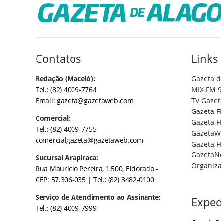
Contatos
Links
Redação (Maceió):
Gazeta d
Tel.: (82) 4009-7764
MIX FM 9
Email:
gazeta@gazetaweb.com
TV Gazet
Gazeta F
Comercial:
Gazeta F
Tel.: (82) 4009-7755
GazetaW
comercialgazeta@gazetaweb.com
Gazeta F
GazetaN
Sucursal Arapiraca:
Organiza
Rua Maurício Pereira, 1.500, Eldorado -
CEP: 57.306-035
| Tel.: (82) 3482-0100
Serviço de Atendimento ao Assinante:
Exped
Tel.: (82) 4009-7999