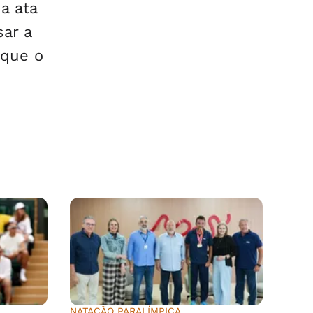
a ata
sar a
 que o
NATAÇÃO PARALÍMPICA