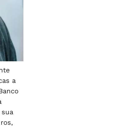
nte
cas a
 Banco
a
 sua
ros,