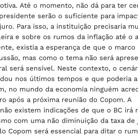
tiva. Até o momento, não dá para ter ce
residente serão o suficiente para impact
ro. Para isso, a instituição precisaria m
eira e sobre os rumos da inflação até o 
ente, existia a esperança de que o marco 
cussão, mas como o tema não será aprese
al será sensível. Neste contexto, o cenár
udou nos últimos tempos e que poderia al
ém, no mundo da economia ninguém acred
juro após a próxima reunião do Copom. A
 não existem indicações de que o BC irá r
smo com uma não diminuição da taxa de j
lo Copom será essencial para ditar o ru