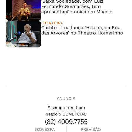
‘Baixa Sociedade’, com Luiz
Fernando Guimarães, tem
apresentação única em Maceió
LITERATURA
Carlito Lima lança ‘Helena, da Rua
das Árvores’ no Theatro Homerinho
ANUNCIE
É sempre um bom
negócio COMERCIAL
(82) 4009.7755
IBOVESPA
PREVISÃO