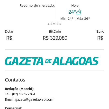
Resumo do mercado:
Hoje
24°
Min 24° | Máx 26°
CÂMBIO
Dolar
BitCoin
Euro
R$
R$ 329.080
R$
Contatos
Redação (Maceió):
Tel.: (82) 4009-7764
Email:
gazeta@gazetaweb.com
Comercial: