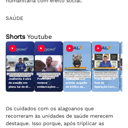
humanitária com efeito social.
SAÚDE
Shorts
Youtube
Joalheiria é alvo
Prefeitura
Operação
Polícia inicia 6ª
Açã
de assalto em
remove
prende suspeito
fase da
rem
plena luz do dia
embarcações e
de tráfico de
Operação Cerco
emb
em Teotônio
objetos
drogas em
Fechado
obj
Vilela
abandonados na
Arapiraca
aba
orla da Pajuçara
orl
Os cuidados com os alagoanos que
recorreram às unidades de saúde merecem
destaque. Isso porque, após triplicar as