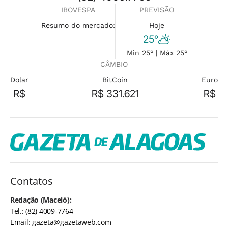
IBOVESPA
PREVISÃO
Resumo do mercado:
Hoje
25°
Min 25° | Máx 25°
CÂMBIO
Dolar
BitCoin
Euro
R$
R$ 331.621
R$
Contatos
Redação (Maceió):
Tel.: (82) 4009-7764
Email:
gazeta@gazetaweb.com