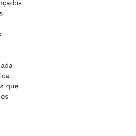
ançados
s
o
dada
ica,
os que
nos