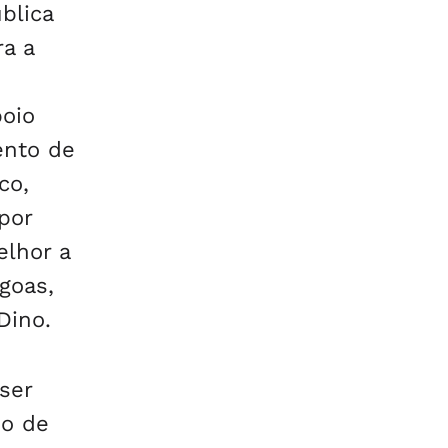
blica
ra a
poio
ento de
co,
por
elhor a
goas,
Dino.
ser
so de