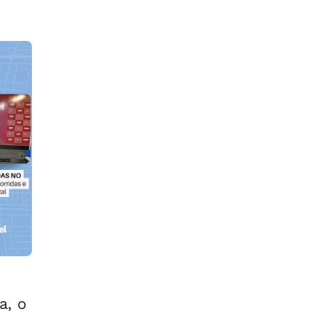
el
a, o