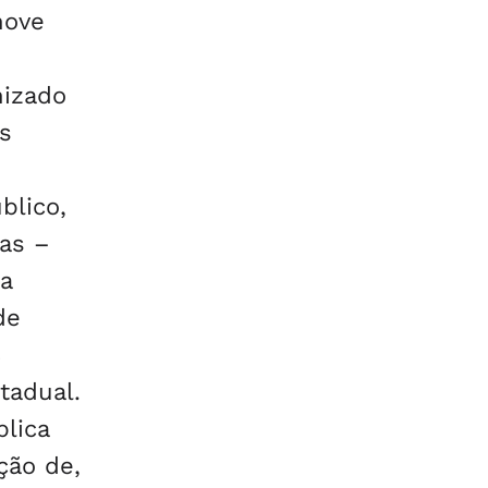
nove
nizado
s
:
blico,
as –
a
de
8
tadual.
lica
ção de,