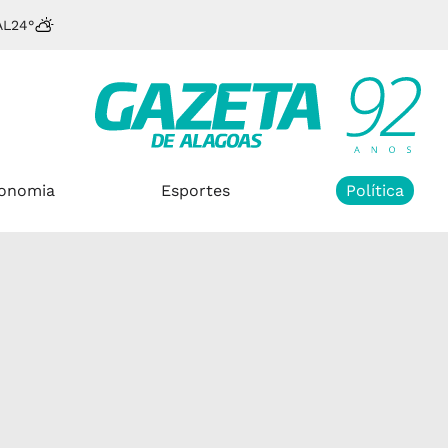
AL
24°
onomia
Esportes
Política