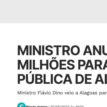
Política
MINISTRO ANU
MILHÕES PAR
PÚBLICA DE 
Ministro Flávio Dino veio a Alagoas pa
thiago gomes
| 30/05/2023 às 4h00