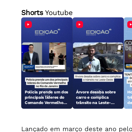
Shorts
Youtube
Polícia prende um dos
Árvore desaba sobre
Ho
principais líderes do
carro e complica
tr
Comando Vermelho
trânsito na Leste-
de
no Rio de Janeiro
Oeste
Cr
Ma
Lançado em março deste ano pelo M