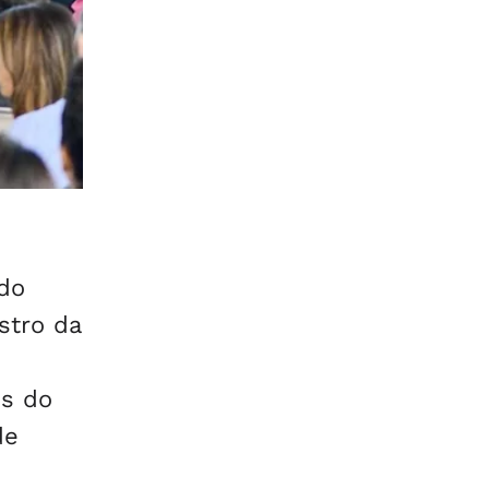
 do
stro da
is do
de