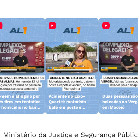
mem é atingido por
Acidente no Eixo-
Duas pessoas são
ês tiros em tentativa
Quartel: motorista
baleadas no Verg
 homicídio no bairro
bate em poste e
em Maceió
uz das Almas em
capota
ceió
inistério da Justiça e Segurança Públic