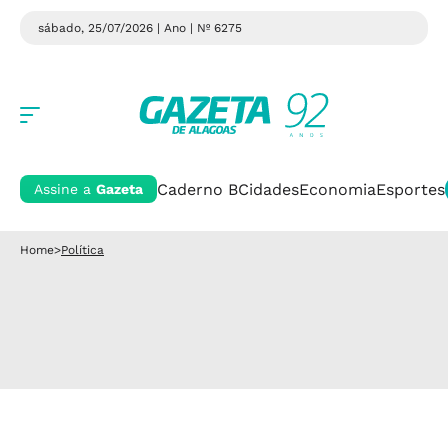
sábado, 25/07/2026 | Ano
| Nº 6275
Caderno B
Cidades
Economia
Esportes
Assine a
Gazeta
Home
>
Política
Conquista