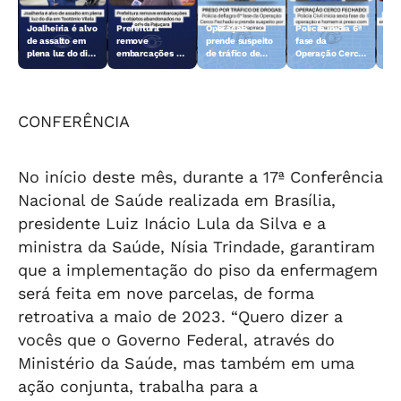
Joalheiria é alvo
Prefeitura
Operação
Polícia inicia 6ª
Açã
de assalto em
remove
prende suspeito
fase da
rem
plena luz do dia
embarcações e
de tráfico de
Operação Cerco
emb
em Teotônio
objetos
drogas em
Fechado
obj
Vilela
abandonados na
Arapiraca
aba
orla da Pajuçara
orl
CONFERÊNCIA
No início deste mês, durante a 17ª Conferência
Nacional de Saúde realizada em Brasília,
presidente Luiz Inácio Lula da Silva e a
ministra da Saúde, Nísia Trindade, garantiram
que a implementação do piso da enfermagem
será feita em nove parcelas, de forma
retroativa a maio de 2023. “Quero dizer a
vocês que o Governo Federal, através do
Ministério da Saúde, mas também em uma
ação conjunta, trabalha para a