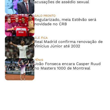
acusações de assédio sexual
GALO PRONTO
Regularizado, meia Estêvão será
novidade no CRB
ELE FICA
Real Madrid confirma renovação de
Vinícius Júnior até 2032
TÊNIS
João Fonseca encara Casper Ruud
no Masters 1000 de Montreal