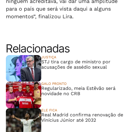
ninguém acreditava, vai dar uma amplitude
para o país que será vista daqui a alguns
momentos”, finalizou Lira.
Relacionadas
JUSTIÇA
STJ tira cargo de ministro por
acusações de assédio sexual
GALO PRONTO
Regularizado, meia Estêvão será
novidade no CRB
ELE FICA
Real Madrid confirma renovação de
Vinícius Júnior até 2032