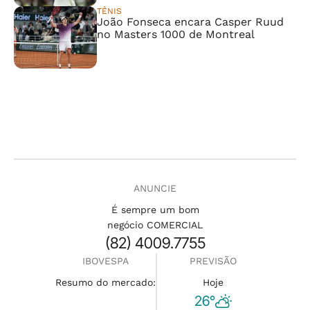
TÊNIS
João Fonseca encara Casper Ruud
no Masters 1000 de Montreal
ANUNCIE
É sempre um bom
negócio COMERCIAL
(82) 4009.7755
IBOVESPA
PREVISÃO
Resumo do mercado:
Hoje
26°