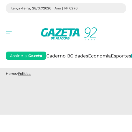
terça-feira, 28/07/2026 | Ano
| Nº 6276
Caderno B
Cidades
Economia
Esportes
Assine a
Gazeta
Home
>
Política
TV Cultura