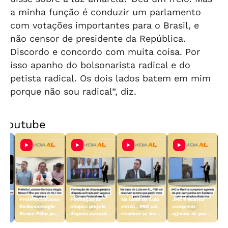
a minha função é conduzir um parlamento
com votações importantes para o Brasil, e
não censor de presidente da República.
Discordo e concordo com muita coisa. Por
isso apanho do bolsonarista radical e do
petista radical. Os dois lados batem em mim
porque não sou radical”, diz.
Youtube
Prefeito Luciano
Formação de
Na base de Lula
JHC e Marina
ar
Barbosa elogia
chapas projeta
em AL, PSD vai
cumprem
na
Renan Filho por
disputa acirrada
resolver se terá
agenda de pré-
obra do VLT em
por vagas à
que pedir voto
campanha em
eso
Arapiraca
Câmara Federal
para Caiado
Santana com ex-