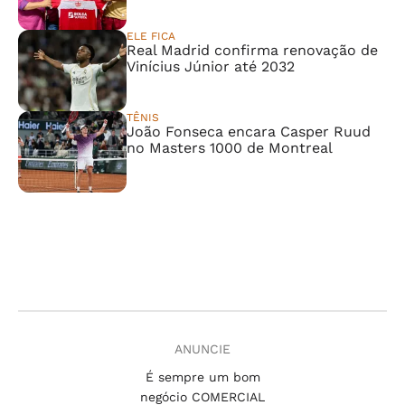
ELE FICA
Real Madrid confirma renovação de
Vinícius Júnior até 2032
TÊNIS
João Fonseca encara Casper Ruud
no Masters 1000 de Montreal
ANUNCIE
É sempre um bom
negócio COMERCIAL