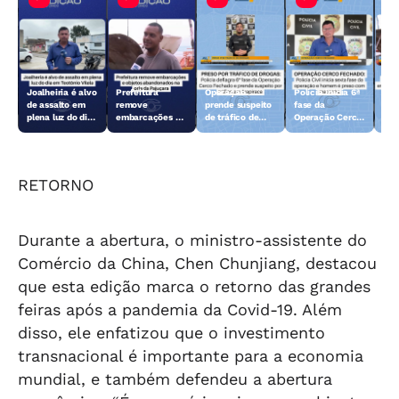
Joalheiria é alvo
Prefeitura
Operação
Polícia inicia 6ª
Açã
de assalto em
remove
prende suspeito
fase da
rem
plena luz do dia
embarcações e
de tráfico de
Operação Cerco
emb
em Teotônio
objetos
drogas em
Fechado
obj
Vilela
abandonados na
Arapiraca
aba
orla da Pajuçara
orl
RETORNO
Durante a abertura, o ministro-assistente do
Comércio da China, Chen Chunjiang, destacou
que esta edição marca o retorno das grandes
feiras após a pandemia da Covid-19. Além
disso, ele enfatizou que o investimento
transnacional é importante para a economia
mundial, e também defendeu a abertura