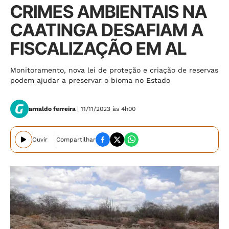
CRIMES AMBIENTAIS NA
CAATINGA DESAFIAM A
FISCALIZAÇÃO EM AL
Monitoramento, nova lei de proteção e criação de reservas
podem ajudar a preservar o bioma no Estado
arnaldo ferreira
| 11/11/2023 às 4h00
Ouvir
Compartilhar