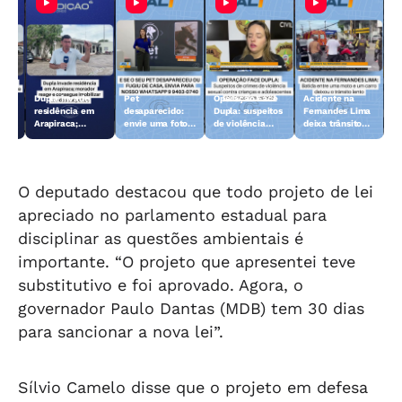
Dupla invade
Pet
Operação Face
Acidente na
 10
residência em
desaparecido:
Dupla: suspeitos
Fernandes Lima
Arapiraca;
envie uma foto
de violência
deixa trânsito
morador reage e
do animal para a
sexual contra
lento
consegue
TV Gazeta
crianças e
imobilizar um
adolescentes
dos suspeitos
são presos
O deputado destacou que todo projeto de lei
apreciado no parlamento estadual para
disciplinar as questões ambientais é
importante. “O projeto que apresentei teve
substitutivo e foi aprovado. Agora, o
governador Paulo Dantas (MDB) tem 30 dias
para sancionar a nova lei”.
Sílvio Camelo disse que o projeto em defesa