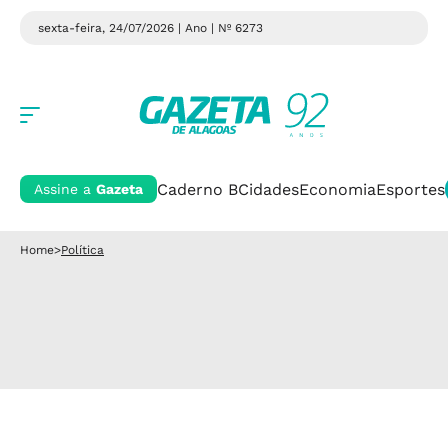
sexta-feira, 24/07/2026 | Ano
| Nº 6273
Caderno B
Cidades
Economia
Esportes
Assine a
Gazeta
Home
>
Política
Política