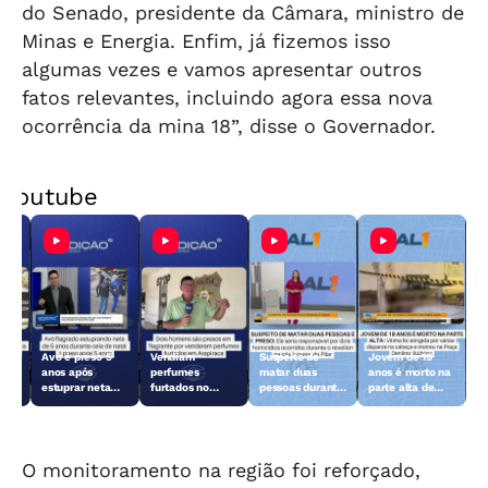
do Senado, presidente da Câmara, ministro de
Minas e Energia. Enfim, já fizemos isso
algumas vezes e vamos apresentar outros
fatos relevantes, incluindo agora essa nova
ocorrência da mina 18”, disse o Governador.
Youtube
Avô é preso 5
Vendiam
Suspeito de
Jovem de 19
anos após
perfumes
matar duas
anos é morto na
do
estuprar neta
furtados no
pessoas durante
parte alta de
ão
durante ceia de
Centro de
o réveillon no
Maceió
Natal
Arapiraca e
Pilar é preso
acabaram
presos
O monitoramento na região foi reforçado,