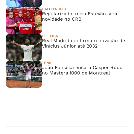
GALO PRONTO
Regularizado, meia Estêvão será
novidade no CRB
ELE FICA
Real Madrid confirma renovação de
Vinícius Júnior até 2032
TÊNIS
João Fonseca encara Casper Ruud
no Masters 1000 de Montreal