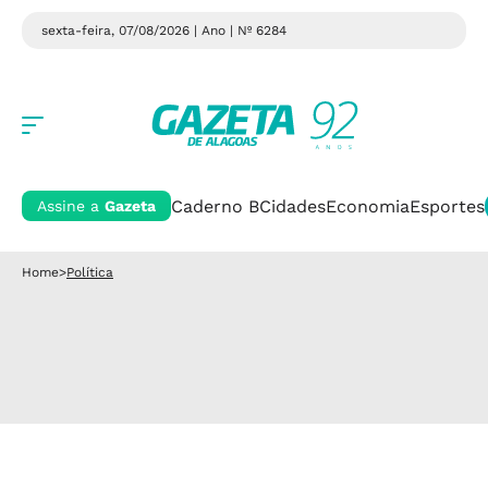
sexta-feira, 07/08/2026 | Ano
| Nº 6284
Caderno B
Cidades
Economia
Esportes
Assine a
Gazeta
Home
>
Política
Política