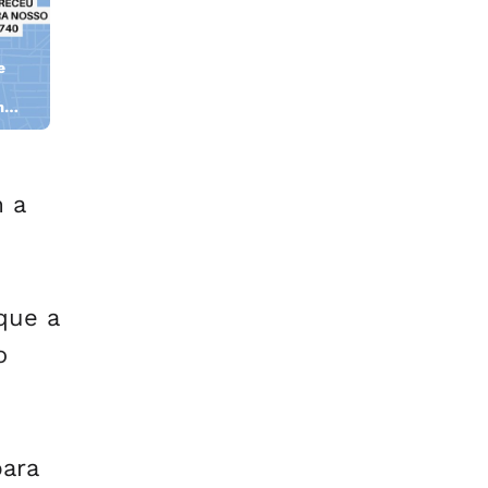
e
m
 a
que a
o
para