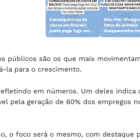
ão da Semsc
Consequências da
Meu Pet: divulgu
move embarcações
chuva em Maceió:
fotos de animais
objetos
poste pega fogo em
desaparecidos e
andonados na orla
Cruz das Almas
Alagoas
 Pajuçara
tos públicos são os que mais movimentam
-la para o crescimento.
 refletindo em números. Um deles indica 
ável pela geração de 60% dos empregos n
ano, o foco será o mesmo, com destaque 