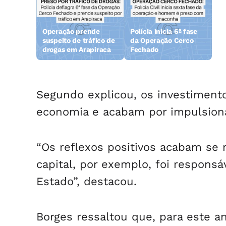
Operação prende
Polícia inicia 6ª fase
Aç
suspeito de tráfico de
da Operação Cerco
re
drogas em Arapiraca
Fechado
e 
ab
da
Segundo explicou, os investimen
economia e acabam por impulsioná
“Os reflexos positivos acabam se
capital, por exemplo, foi respons
Estado”, destacou.
Borges ressaltou que, para este 