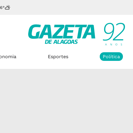
6°
onomia
Esportes
Política