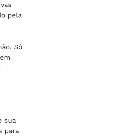
ivas
do pela
hão. Só
 em
s
e sua
s para