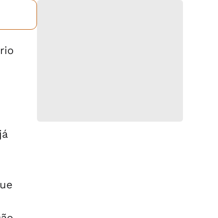
rio
já
que
ção