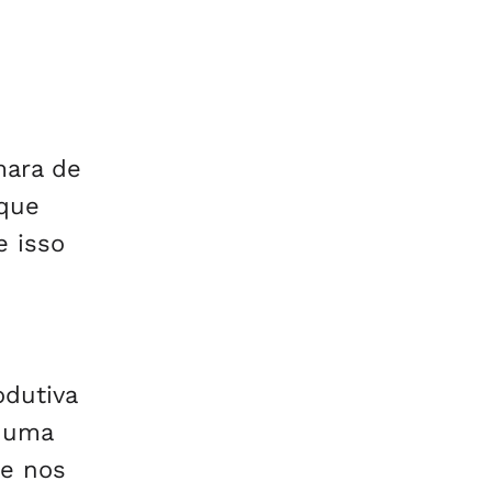
mara de
rque
e isso
odutiva
e uma
ue nos