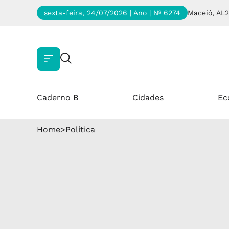
sexta-feira, 24/07/2026 | Ano
| Nº 6274
Maceió, AL
2
Caderno B
Cidades
Ec
Home
>
Política