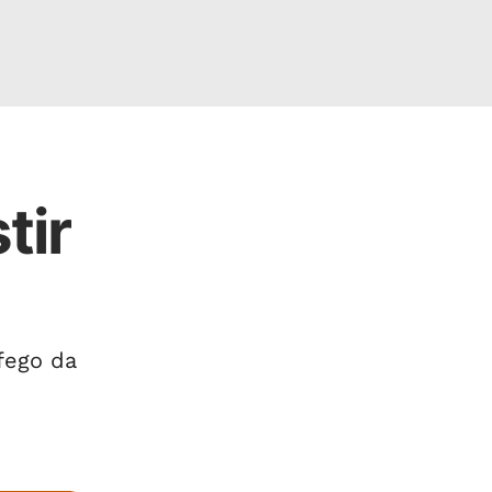
tir
fego da