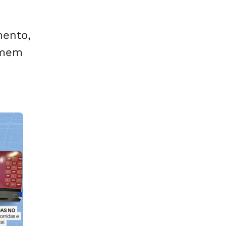
mento,
emem