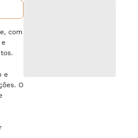
ue, com
 e
tos.
o e
ções. O
e
r