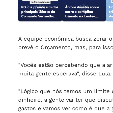
Polícia prende um dos
Árvore desaba sobre
Ho
principais líderes do
carro e complica
tr
Comando Vermelho
trânsito na Leste-
de
no Rio de Janeiro
Oeste
Cr
Ma
A equipe econômica busca zerar o 
prevê o Orçamento, mas, para isso
"Vocês estão percebendo que a a
muita gente esperava", disse Lula.
"Lógico que nós temos um limite d
dinheiro, a gente vai ter que disc
gastos e vamos ver como é que a g