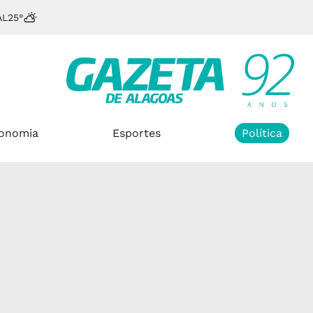
AL
25°
onomia
Esportes
Política