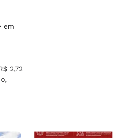
e em
R$ 2,72
o,