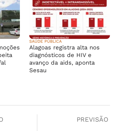
SAÚDE PÚBLICA
emoções
Alagoas registra alta nos
peita
diagnósticos de HIV e
fal
avanço da aids, aponta
Sesau
O
PREVISÃO