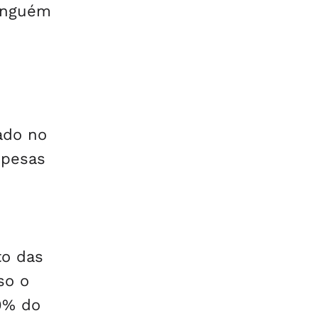
ninguém
vado no
spesas
to das
so o
50% do