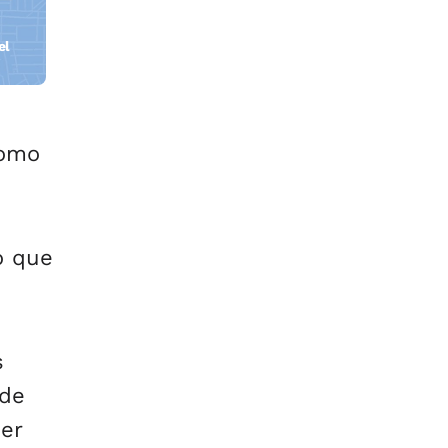
el
como
o que
s
 de
er