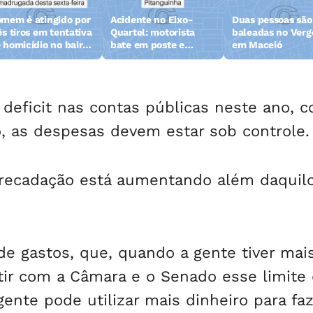
mem é atingido por
Acidente no Eixo-
Duas pessoas são
ês tiros em tentativa
Quartel: motorista
baleadas no Verg
 homicídio no bairro
bate em poste e
em Maceió
uz das Almas em
capota
ceió
deficit nas contas públicas neste ano, 
, as despesas devem estar sob controle.
rrecadação está aumentando além daquil
e gastos, que, quando a gente tiver mai
utir com a Câmara e o Senado esse limite
ente pode utilizar mais dinheiro para faz