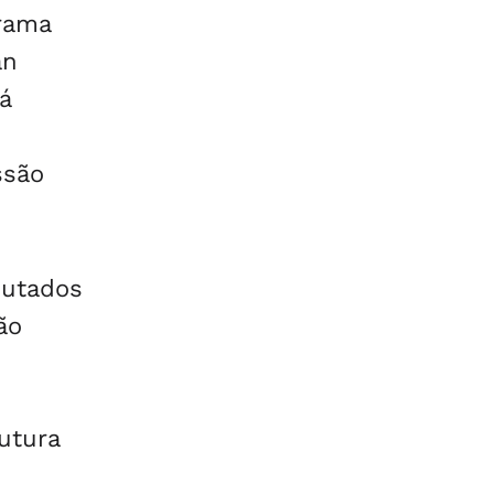
grama
an
á
ssão
putados
ão
utura