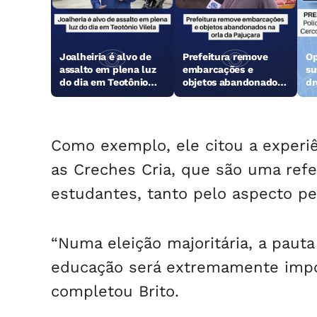
Joalheiria é alvo de
Prefeitura remove
Op
assalto em plena luz
embarcações e
su
do dia em Teotônio
objetos abandonados
dr
Vilela
na orla da Pajuçara
Como exemplo, ele citou a experi
as Creches Cria, que são uma refe
estudantes, tanto pelo aspecto pe
“Numa eleição majoritária, a paut
educação será extremamente impo
completou Brito.