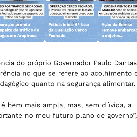
eração prende
Polícia inicia 6ª fase
Ação da Semsc
speito de tráfico de
da Operação Cerco
remove embarca
ogas em Arapiraca
Fechado
e objetos
abandonados na 
da Pajuçara
ência do próprio Governador Paulo Danta
rência no que se refere ao acolhimento 
dagógico quanto na segurança alimentar.
a é bem mais ampla, mas, sem dúvida, a
rtante no meu futuro plano de governo”,