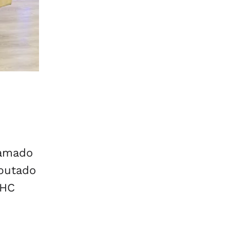
hamado
eputado
JHC