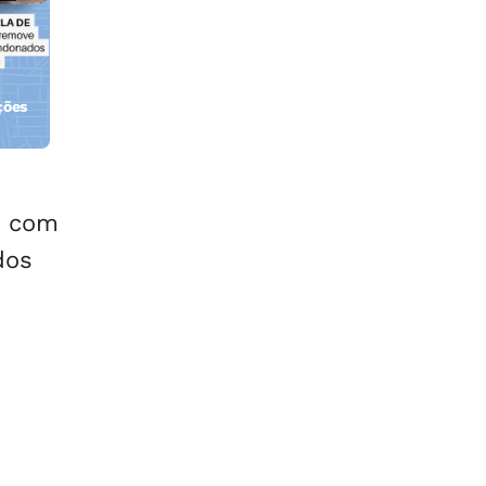
ções
orla
s com
dos