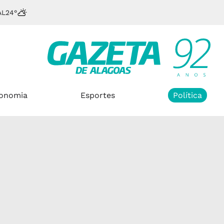
AL
24°
onomia
Esportes
Política