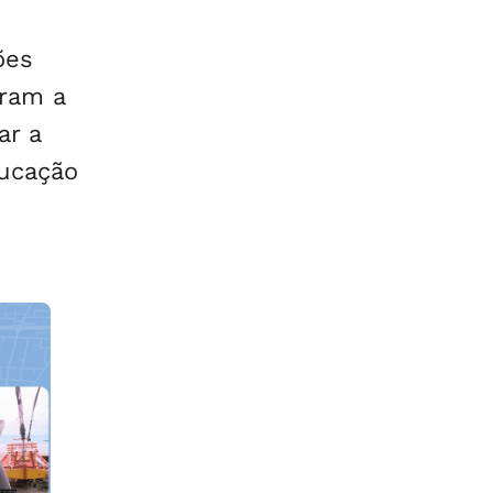
ões
aram a
ar a
ducação