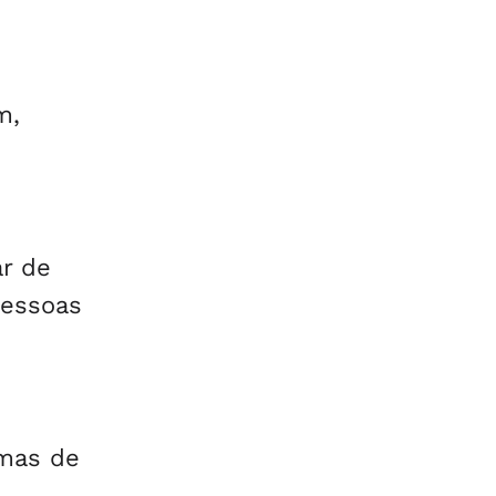
m,
r de
pessoas
 mas de