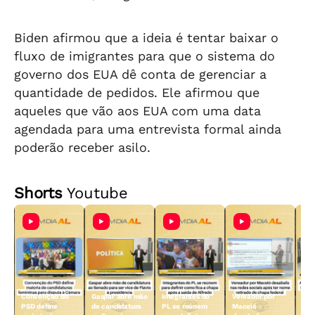
Biden afirmou que a ideia é tentar baixar o
fluxo de imigrantes para que o sistema do
governo dos EUA dê conta de gerenciar a
quantidade de pedidos. Ele afirmou que
aqueles que vão aos EUA com uma data
agendada para uma entrevista formal ainda
poderão receber asilo.
Shorts
Youtube
Convenção do
Gaspar abre mão
Integrantes do
Vereador por
Art
PSD define
de candidatura
PL se reúnem
Maceió
vic