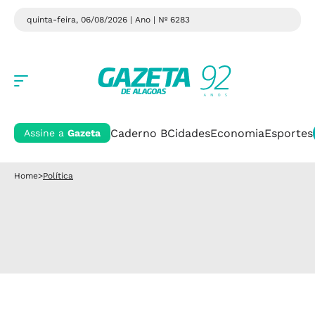
quinta-feira, 06/08/2026 | Ano
| Nº 6283
Caderno B
Cidades
Economia
Esportes
Assine a
Gazeta
Home
>
Política
Política migratória