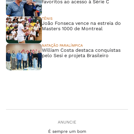
favoritos ao acesso à Série C
TÊNIS
João Fonseca vence na estreia do
Masters 1000 de Montreal
NATAÇÃO PARALÍMPICA
William Costa destaca conquistas
pelo Sesi e projeta Brasileiro
ANUNCIE
É sempre um bom