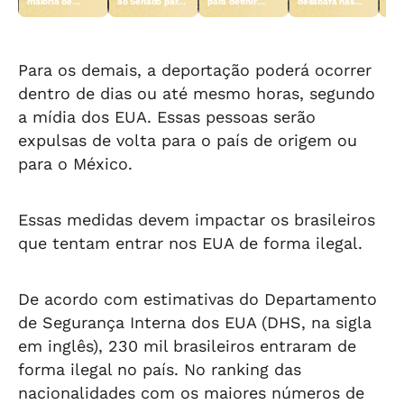
maioria de
ao Senado para
para definir
desabafa nas
Sen
candidaturas
ser vice de
como fica a
redes sociais
emp
femininas para
Flávio à
chapa após a
após ter nome
nor
disputa à
presidência
saída de Alfredo
retirado de
con
Câmara
chapa federal
PS
Para os demais, a deportação poderá ocorrer
dentro de dias ou até mesmo horas, segundo
a mídia dos EUA. Essas pessoas serão
expulsas de volta para o país de origem ou
para o México.
Essas medidas devem impactar os brasileiros
que tentam entrar nos EUA de forma ilegal.
De acordo com estimativas do Departamento
de Segurança Interna dos EUA (DHS, na sigla
em inglês), 230 mil brasileiros entraram de
forma ilegal no país. No ranking das
nacionalidades com os maiores números de