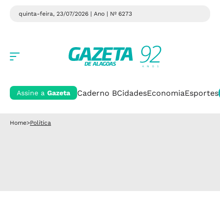
quinta-feira, 23/07/2026 | Ano
| Nº 6273
Caderno B
Cidades
Economia
Esportes
Assine a
Gazeta
Home
>
Política
.