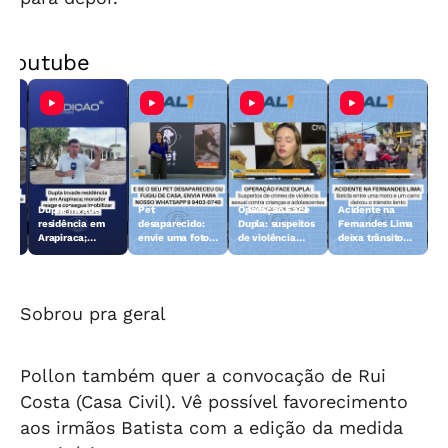
Youtube
Dupla invade
Pet
Operação Face
Acidente na
 10
residência em
desaparecido:
Dupla: suspeitos
Fernandes Lima
Arapiraca;
envie uma foto
de violência
deixa trânsito
morador reage e
do animal para a
sexual contra
lento
consegue
TV Gazeta
crianças e
imobilizar um
adolescentes
dos suspeitos
são presos
Sobrou pra geral
Pollon também quer a convocação de Rui
Costa (Casa Civil). Vê possível favorecimento
aos irmãos Batista com a edição da medida