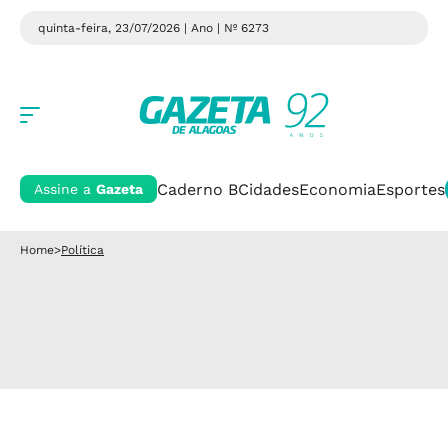
quinta-feira, 23/07/2026 | Ano
| Nº 6273
Caderno B
Cidades
Economia
Esportes
Assine a
Gazeta
Home
>
Política
corrida eleitoral