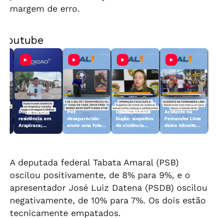
margem de erro.
Youtube
Dupla invade
Pet
Operação Face
Acidente na
 10
residência em
desaparecido:
Dupla: suspeitos
Fernandes Lima
Arapiraca;
envie uma foto
de violência
deixa trânsito
morador reage e
do animal para a
sexual contra
lento
consegue
TV Gazeta
crianças e
imobilizar um
adolescentes
dos suspeitos
são presos
A deputada federal Tabata Amaral (PSB)
oscilou positivamente, de 8% para 9%, e o
apresentador José Luiz Datena (PSDB) oscilou
negativamente, de 10% para 7%. Os dois estão
tecnicamente empatados.