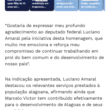
após filha de 10
residência em
desaparecido:
Dupla: suspeitos
Fer
anos ser
Arapiraca;
envie uma foto
de violência
dei
encontrada
morador reage e
do animal para a
sexual contra
len
sozinha em
consegue
TV Gazeta
crianças e
Arapiraca
imobilizar um
adolescentes
dos suspeitos
são presos
“Gostaria de expressar meu profundo
agradecimento ao deputado federal Luciano
Amaral pela iniciativa desta homenagem, que
muito me emociona e reforça meu
compromisso de continuar trabalhando em
prol do bem comum e do desenvolvimento de
nosso país”.
Na indicação apresentada, Luciano Amaral
destacou os relevantes serviços prestados à
população alagoana, afirmando ainda que
Marcelo Victor tem contribuído efetivamente
para o desenvolvimento de Alagoas e de seus