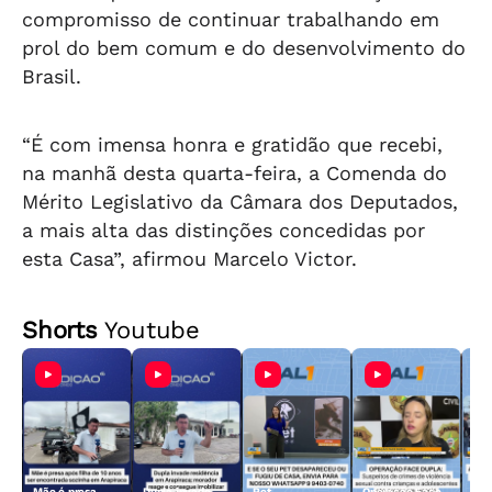
compromisso de continuar trabalhando em
prol do bem comum e do desenvolvimento do
Brasil.
“É com imensa honra e gratidão que recebi,
na manhã desta quarta-feira, a Comenda do
Mérito Legislativo da Câmara dos Deputados,
a mais alta das distinções concedidas por
esta Casa”, afirmou Marcelo Victor.
Shorts
Youtube
Mãe é presa
Dupla invade
Pet
Operação Face
Aci