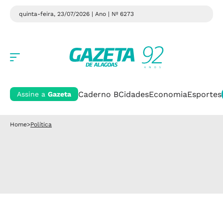
quinta-feira, 23/07/2026 | Ano
| Nº 6273
Caderno B
Cidades
Economia
Esportes
Assine a
Gazeta
Home
>
Política
Homenagem