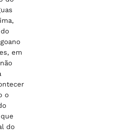
guas
ima,
 do
agoano
ões, em
 não
a
ontecer
o o
do
 que
al do