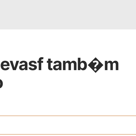
odevasf tamb�m
o