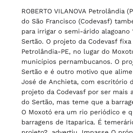
ROBERTO VILANOVA Petrolândia (P
do São Francisco (Codevasf) tamb
para irrigar o semi-árido alagoan
Sertão. O projeto da Codevasf fix
Petrolândia-PE, no lugar do Moxotó
municípios pernambucanos. O pro
Sertão e é outro motivo que alim
José de Anchieta, com escritório 
projeto da Codevasf por ser mais 
do Sertão, mas teme que a barra
O Moxotó era um rio periódico e q
barragens de Itaparica. É temerári
projeto?, advertiu. Impasse O pró