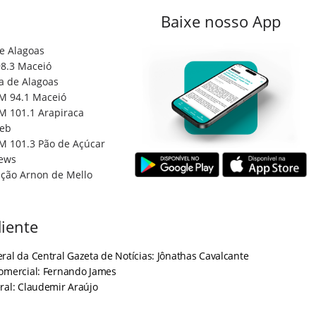
Baixe nosso App
e Alagoas
8.3 Maceió
a de Alagoas
M 94.1 Maceió
M 101.1 Arapiraca
eb
M 101.3 Pão de Açúcar
ews
ção Arnon de Mello
iente
ral da Central Gazeta de Notícias: Jônathas Cavalcante
Comercial: Fernando James
ral: Claudemir Araújo