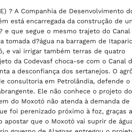
E) ? A Companhia de Desenvolvimento do
ém está encarregada da construção de u
o ? e que segue o mesmo trajeto do Canal
a a tomada d?água na barragem de Itapari
, e vai irrigar também terras de quatro
jeto da Codevasf choca-se com o Canal 
enta a desconfiança dos sertanejos. O ag
de consultoria em Petrolândia, defende o
abrangente. Ele não conhece o projeto do
gem do Moxotó não atenda à demanda de 
ue foi perenizado próximo à foz, graças 
o apostar que o Moxotó vai suprir de águ
prio governo de Alagoas entregou o projet