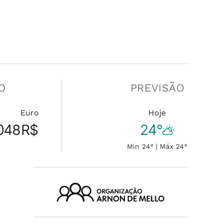
O
PREVISÃO
Euro
Hoje
048
R$
24°
Min 24° | Máx 24°