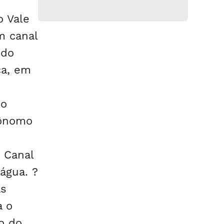
 Vale
m canal
 do
ca, em
do
rônomo
 Canal
água. ?
as
a o
o do