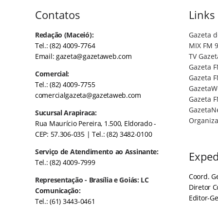
Contatos
Links
Redação (Maceió):
Gazeta d
Tel.: (82) 4009-7764
MIX FM 9
Email:
gazeta@gazetaweb.com
TV Gazet
Gazeta F
Comercial:
Gazeta F
Tel.: (82) 4009-7755
GazetaW
comercialgazeta@gazetaweb.com
Gazeta F
GazetaN
Sucursal Arapiraca:
Organiza
Rua Maurício Pereira, 1.500, Eldorado -
CEP: 57.306-035
| Tel.: (82) 3482-0100
Serviço de Atendimento ao Assinante:
Exped
Tel.: (82) 4009-7999
Coord. Ge
Representação - Brasília e Goiás: LC
Diretor 
Comunicação:
Editor-Ge
Tel.: (61) 3443-0461