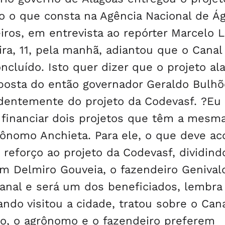
to o que consta na Agência Nacional de Á
ros, em entrevista ao repórter Marcelo L
ira, 11, pela manhã, adiantou que o Canal
oncluído. Isto quer dizer que o projeto al
oposta do então governador Geraldo Bulh
dentemente do projeto da Codevasf. ?Eu
i financiar dois projetos que têm a mesm
grônomo Anchieta. Para ele, o que deve ac
 reforço ao projeto da Codevasf, dividind
m Delmiro Gouveia, o fazendeiro Genival
canal e será um dos beneficiados, lembra
ndo visitou a cidade, tratou sobre o Can
o, o agrônomo e o fazendeiro preferem