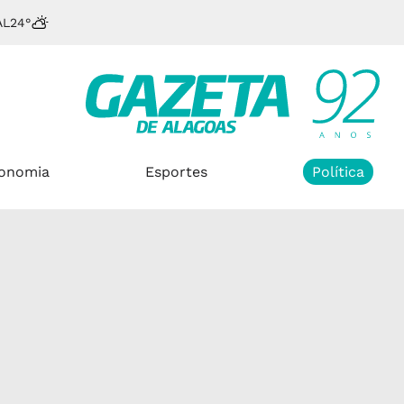
AL
24°
onomia
Esportes
Política