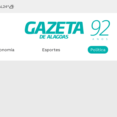
AL
24°
onomia
Esportes
Política