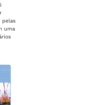
5
r
o pelas
em uma
ários