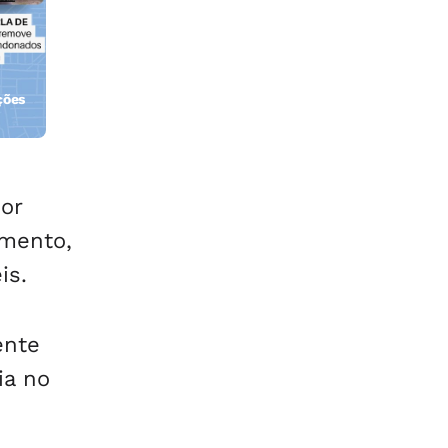
ções
orla
por
imento,
is.
ente
ia no