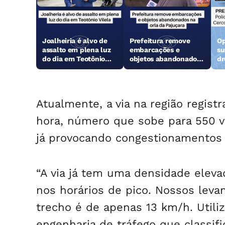
Joalheiria é alvo de
Prefeitura remove
Op
assalto em plena luz
embarcações e
su
do dia em Teotônio
objetos abandonados
dr
Vilela
na orla da Pajuçara
Atualmente, a via na região regist
hora, número que sobe para 550 v
já provocando congestionamentos fr
“A via já tem uma densidade eleva
nos horários de pico. Nossos lev
trecho é de apenas 13 km/h. Util
engenharia de tráfego que classific