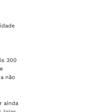
cidade
ais 300
te
ma não
r ainda
 lojas