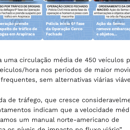
eração prende
Polícia inicia 6ª fase
Ação da Semsc
speito de tráfico de
da Operação Cerco
remove embarca
ogas em Arapiraca
Fechado
e objetos
abandonados na 
da Pajuçara
ra uma circulação média de 450 veículos 
eículos/hora nos períodos de maior mov
equentes, sem alternativas viárias viáve
da de tráfego, que cresce consideravelm
antamentos indicam que a velocidade méd
izamos um manual norte-americano de
a os níveis de impacto no fluxo viário”,