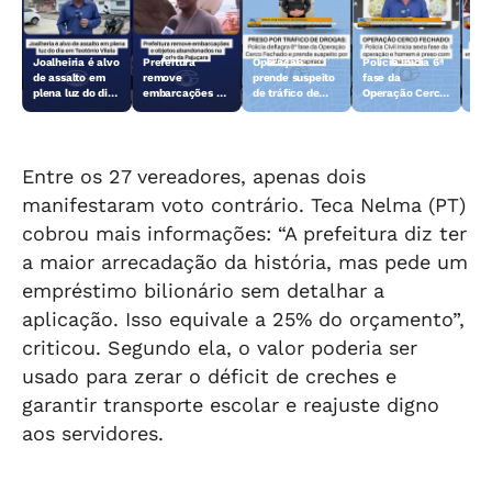
Joalheiria é alvo
Prefeitura
Operação
Polícia inicia 6ª
Açã
de assalto em
remove
prende suspeito
fase da
rem
plena luz do dia
embarcações e
de tráfico de
Operação Cerco
emb
em Teotônio
objetos
drogas em
Fechado
obj
Vilela
abandonados na
Arapiraca
aba
orla da Pajuçara
orl
Entre os 27 vereadores, apenas dois
manifestaram voto contrário. Teca Nelma (PT)
cobrou mais informações: “A prefeitura diz ter
a maior arrecadação da história, mas pede um
empréstimo bilionário sem detalhar a
aplicação. Isso equivale a 25% do orçamento”,
criticou. Segundo ela, o valor poderia ser
usado para zerar o déficit de creches e
garantir transporte escolar e reajuste digno
aos servidores.