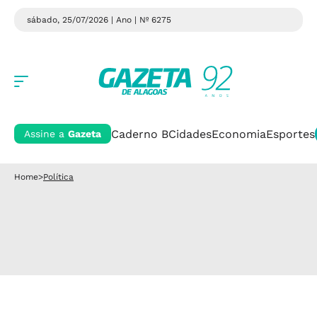
sábado, 25/07/2026 | Ano
| Nº 6275
Caderno B
Cidades
Economia
Esportes
Assine a
Gazeta
Home
>
Política
Discurso