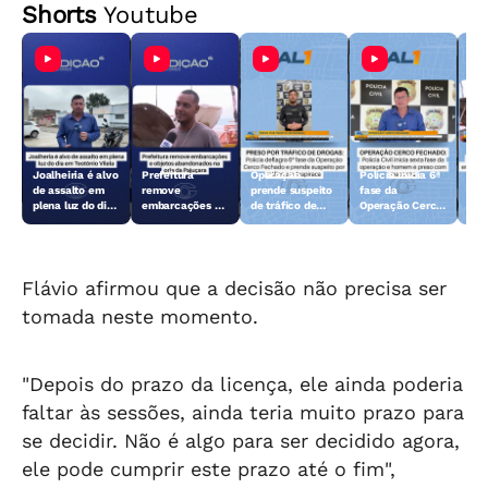
Shorts
Youtube
Joalheiria é alvo
Prefeitura
Operação
Polícia inicia 6ª
Açã
de assalto em
remove
prende suspeito
fase da
rem
plena luz do dia
embarcações e
de tráfico de
Operação Cerco
emb
em Teotônio
objetos
drogas em
Fechado
obj
Vilela
abandonados na
Arapiraca
aba
orla da Pajuçara
orl
Flávio afirmou que a decisão não precisa ser
tomada neste momento.
"Depois do prazo da licença, ele ainda poderia
faltar às sessões, ainda teria muito prazo para
se decidir. Não é algo para ser decidido agora,
ele pode cumprir este prazo até o fim",