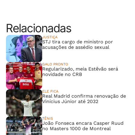
Relacionadas
JUSTIÇA
STJ tira cargo de ministro por
acusações de assédio sexual
GALO PRONTO
Regularizado, meia Estêvão será
novidade no CRB
ELE FICA
Real Madrid confirma renovação de
Vinícius Júnior até 2032
TÊNIS
João Fonseca encara Casper Ruud
no Masters 1000 de Montreal