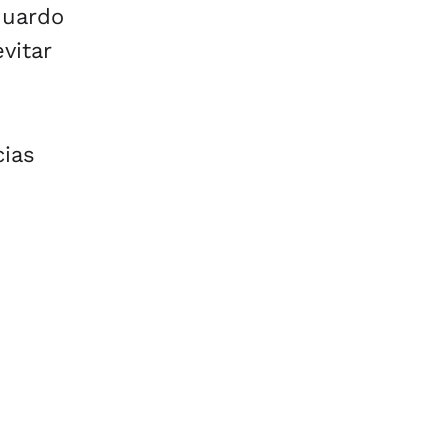
duardo
vitar
cias