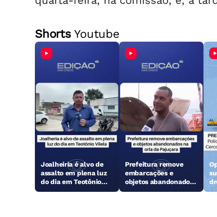
quarta-feira, na comissão, e, à ta
Shorts
Youtube
Joalheiria é alvo de
Prefeitura remove
Op
assalto em plena luz
embarcações e
su
do dia em Teotônio
objetos abandonados
dr
Vilela
na orla da Pajuçara