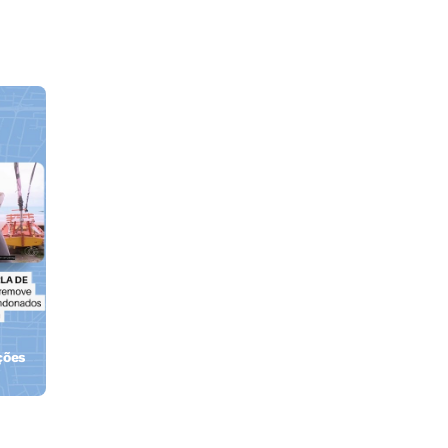
ções
orla