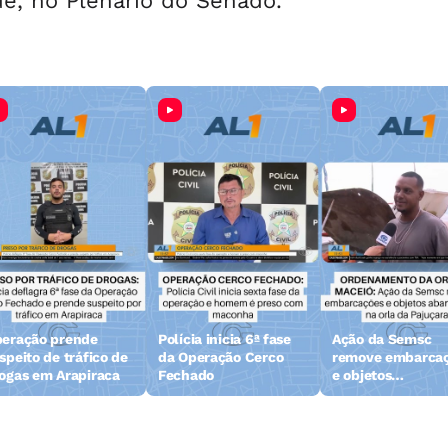
rde, no Plenário do Senado.
eração prende
Polícia inicia 6ª fase
Ação da Semsc
speito de tráfico de
da Operação Cerco
remove embarca
ogas em Arapiraca
Fechado
e objetos
abandonados na 
da Pajuçara