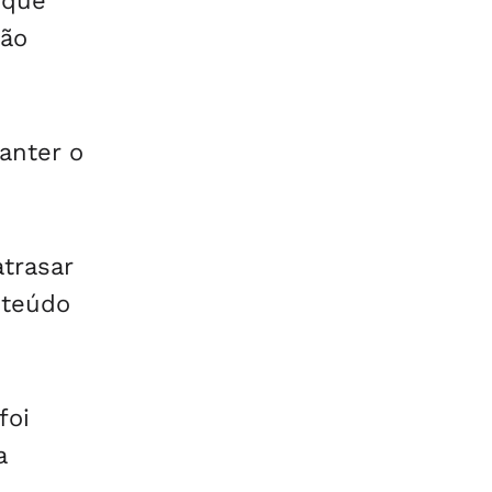
 que
ção
anter o
trasar
nteúdo
foi
a