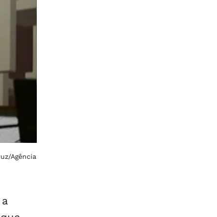
ruz/Agência
 a