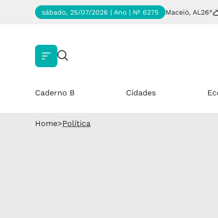
sábado, 25/07/2026 | Ano
| Nº 6275
Maceió, AL
26°
Caderno B
Cidades
Ec
Home
>
Política