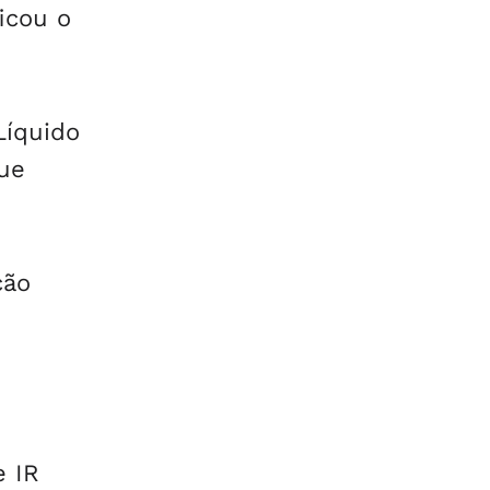
ficou o
Líquido
que
ção
e IR