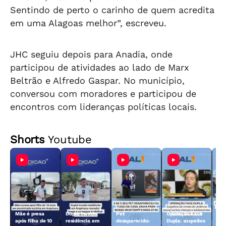
Sentindo de perto o carinho de quem acredita
em uma Alagoas melhor”, escreveu.
JHC seguiu depois para Anadia, onde
participou de atividades ao lado de Marx
Beltrão e Alfredo Gaspar. No município,
conversou com moradores e participou de
encontros com lideranças políticas locais.
Shorts
Youtube
Mãe é presa
Dupla invade
Pet
Operação Face
Aci
após filha de 10
residência em
desaparecido:
Dupla: suspeitos
Fer