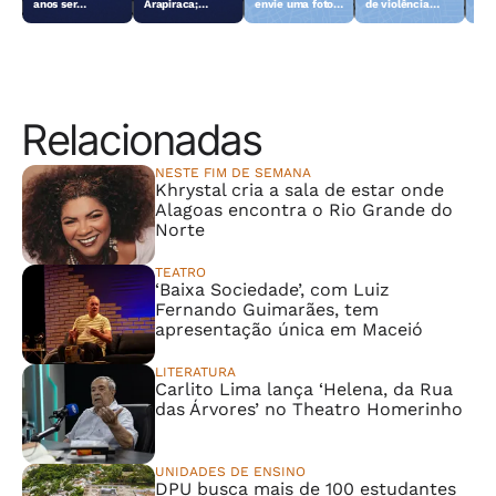
anos ser
Arapiraca;
envie uma foto
de violência
dei
encontrada
morador reage e
do animal para a
sexual contra
len
sozinha em
consegue
TV Gazeta
crianças e
Arapiraca
imobilizar um
adolescentes
dos suspeitos
são presos
Relacionadas
NESTE FIM DE SEMANA
Khrystal cria a sala de estar onde
Alagoas encontra o Rio Grande do
Norte
TEATRO
‘Baixa Sociedade’, com Luiz
Fernando Guimarães, tem
apresentação única em Maceió
LITERATURA
Carlito Lima lança ‘Helena, da Rua
das Árvores’ no Theatro Homerinho
UNIDADES DE ENSINO
DPU busca mais de 100 estudantes