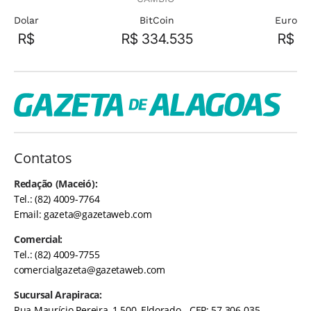
Dolar
BitCoin
Euro
R$
R$ 334.535
R$
Contatos
Redação (Maceió):
Tel.: (82) 4009-7764
Email:
gazeta@gazetaweb.com
Comercial:
Tel.: (82) 4009-7755
comercialgazeta@gazetaweb.com
Sucursal Arapiraca:
Rua Maurício Pereira, 1.500, Eldorado - CEP: 57.306-035