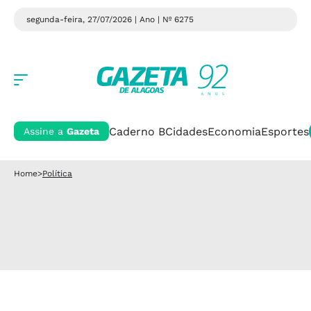
segunda-feira, 27/07/2026 | Ano
| Nº 6275
Caderno B
Cidades
Economia
Esportes
Assine a
Gazeta
Home
>
Política
Rede de proteção