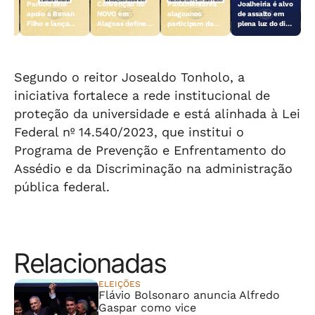
Partido sela
Convenção do
Parlamentares
Joalheiria é alvo
es
apoio a Renan
NOVO em
alagoanos
de assalto em
Filho e lança
Alagoas define
participam da
plena luz do dia
ara
candidatura
candidatos para
convenção
em Teotônio
e
coletiva à
as eleições
nacional do PL
Vilela
ral
Câmara Federal
deste ano
em São Paulo
Segundo o reitor Josealdo Tonholo, a
iniciativa fortalece a rede institucional de
proteção da universidade e está alinhada à Lei
Federal nº 14.540/2023, que institui o
Programa de Prevenção e Enfrentamento do
Assédio e da Discriminação na administração
pública federal.
Relacionadas
ELEIÇÕES
Flávio Bolsonaro anuncia Alfredo
Gaspar como vice