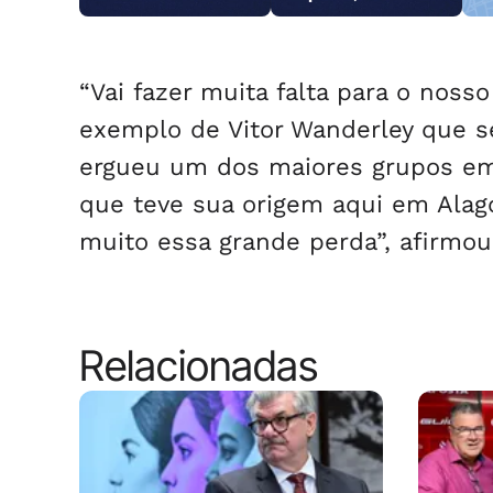
em Arapiraca
reage e consegue
Ga
imobilizar um dos
suspeitos
“Vai fazer muita falta para o noss
exemplo de Vitor Wanderley que s
ergueu um dos maiores grupos emp
que teve sua origem aqui em Alago
muito essa grande perda”, afirmou
Relacionadas