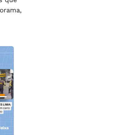
dorama,
eixa