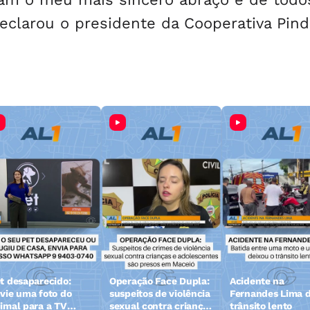
eclarou o presidente da Cooperativa Pin
t desaparecido:
Operação Face Dupla:
Acidente na
vie uma foto do
suspeitos de violência
Fernandes Lima d
imal para a TV
sexual contra crianças
trânsito lento