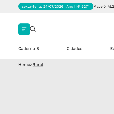
sexta-feira, 24/07/2026 | Ano
| Nº 6274
Maceió, AL
2
Caderno B
Cidades
E
Home
>
Rural