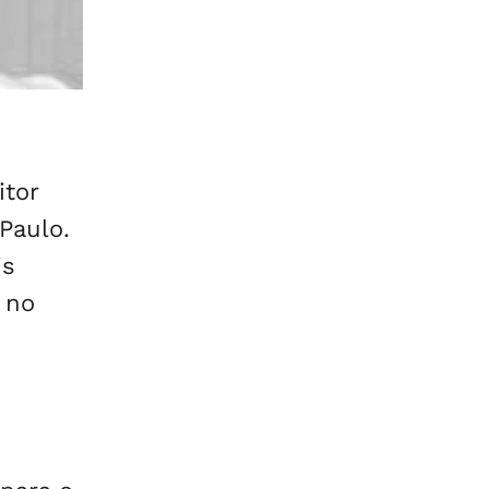
itor
Paulo.
is
 no