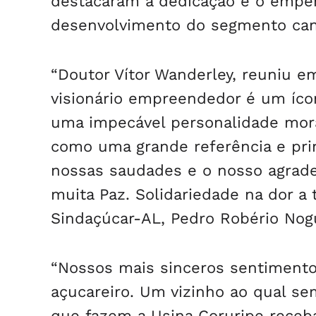
destacaram a dedicação e o empen
desenvolvimento do segmento cana
“Doutor Vítor Wanderley, reuniu 
visionário empreendedor é um íco
uma impecável personalidade mora
como uma grande referência e pri
nossas saudades e o nosso agrade
muita Paz. Solidariedade na dor a 
Sindaçúcar-AL, Pedro Robério Nogu
“Nossos mais sinceros sentimentos
açucareiro. Um vizinho ao qual sem
que fazem a Usina Coruripe receb