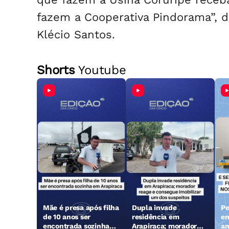
fazem a Cooperativa Pindorama”, d
Klécio Santos.
Shorts
Youtube
Mãe é presa após filha
Dupla invade
Pe
de 10 anos ser
residência em
en
encontrada sozinha
Arapiraca; morador
an