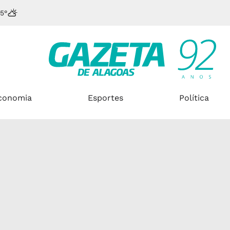
5°
conomia
Esportes
Política