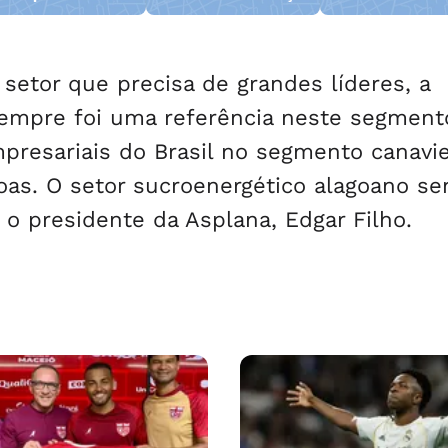
zeta
e adolescentes são
presos
o setor que precisa de grandes líderes, a
empre foi uma referência neste segmento
resariais do Brasil no segmento canavie
as. O setor sucroenergético alagoano se
 o presidente da Asplana, Edgar Filho.