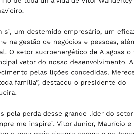
ho de toda uma vida de Vitor Wanderley 
vieiro.
em si, um destemido empresário, um efica
ne na gestão de negócios e pessoas, alé
l. O setor sucroenergético de Alagoas o
ncipal vetor do nosso desenvolvimento. A
cimento pelas lições concedidas. Merece
toda família”, destacou o presidente do
eira.
 pela perda desse grande líder do setor
pre me inspirei. Vitor Junior, Maurício e
am o meu mais sincero abraço e de todo