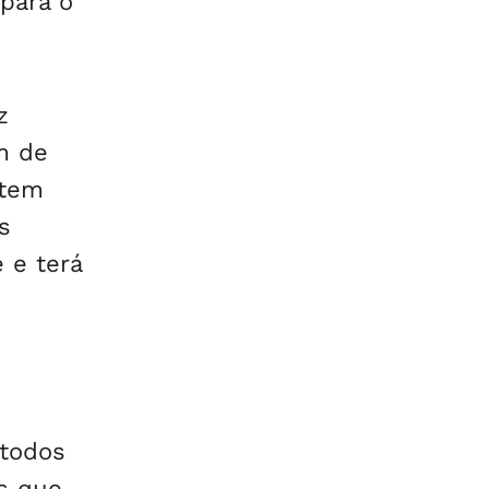
para o
z
m de
 tem
s
 e terá
 todos
s que