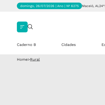
domingo, 26/07/2026 | Ano
| Nº 6275
Maceió, AL
24°
Caderno B
Cidades
E
Home
>
Rural