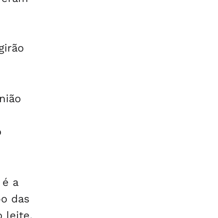
girão
nião
o
 é a
po das
 leite,