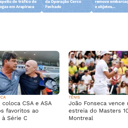
speito de tráfico de
da Operação Cerco
remove embarca
ogas em Arapiraca
Fechado
e objetos
abandonados na 
da Pajuçara
ICA
TÊNIS
 coloca CSA e ASA
João Fonseca vence 
s favoritos ao
estreia do Masters 1
 à Série C
Montreal