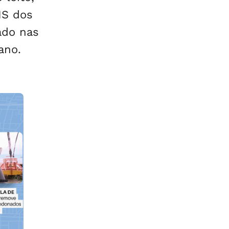
MS dos
ado nas
ano.