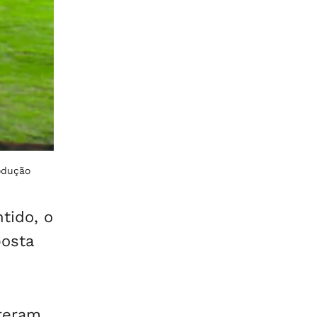
odução
tido, o
posta
reram