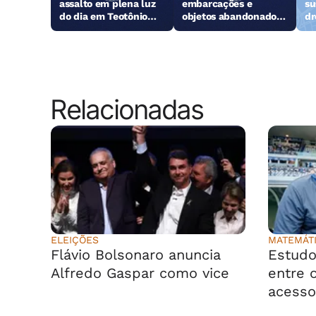
assalto em plena luz
embarcações e
su
do dia em Teotônio
objetos abandonados
dr
Vilela
na orla da Pajuçara
Relacionadas
ELEIÇÕES
MATEMÁT
Flávio Bolsonaro anuncia
Estudo
Alfredo Gaspar como vice
entre o
acesso