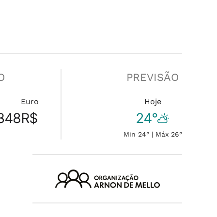
O
PREVISÃO
Euro
Hoje
348
R$
24°
Min 24° | Máx 26°