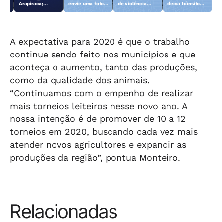
Arapiraca;
envie uma foto
de violência
deixa trânsito
morador reage e
do animal para a
sexual contra
lento
consegue
TV Gazeta
crianças e
imobilizar um
adolescentes
dos suspeitos
são presos
A expectativa para 2020 é que o trabalho
continue sendo feito nos municípios e que
aconteça o aumento, tanto das produções,
como da qualidade dos animais.
“Continuamos com o empenho de realizar
mais torneios leiteiros nesse novo ano. A
nossa intenção é de promover de 10 a 12
torneios em 2020, buscando cada vez mais
atender novos agricultores e expandir as
produções da região”, pontua Monteiro.
Relacionadas