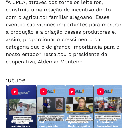
“A CPLA, através dos torneios leiteiros,
construiu uma relação de incentivo direto
com o agricultor familiar alagoano. Esses
eventos são vitrines importantes para mostrar
a produção e a criação desses produtores e,
assim, proporcionar o crescimento da
categoria que é de grande importância para o
nosso estado”, ressaltou o presidente da
cooperativa, Aldemar Monteiro.
Youtube
Dupla invade
Pet
Operação Face
Acidente na
 10
residência em
desaparecido:
Dupla: suspeitos
Fernandes Lima