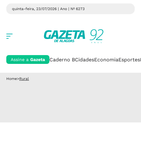
quinta-feira, 23/07/2026 | Ano
| Nº 6273
Caderno B
Cidades
Economia
Esportes
Assine a
Gazeta
Home
>
Rural
Rural