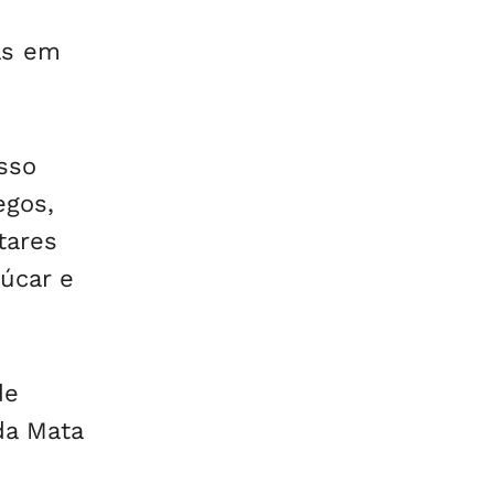
as em
sso
egos,
tares
çúcar e
de
da Mata