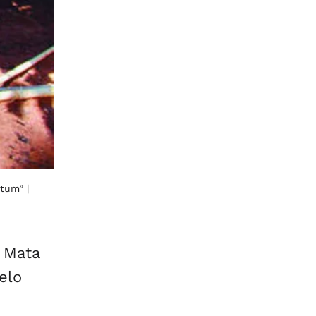
Mutum”
|
 Mata
elo