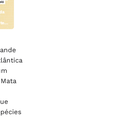
 da
te
ceió
rande
lântica
 um
 Mata
que
spécies