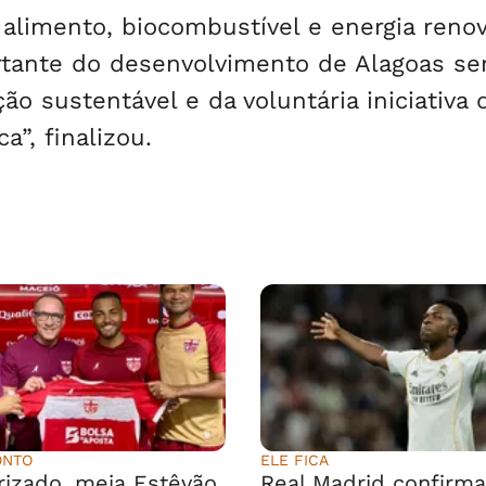
alimento, biocombustível e energia renov
tante do desenvolvimento de Alagoas s
o sustentável e da voluntária iniciativa 
a”, finalizou.
ONTO
ELE FICA
rizado, meia Estêvão
Real Madrid confirma