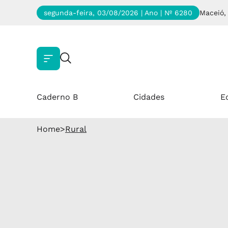
segunda-feira, 03/08/2026 | Ano
| Nº 6280
Maceió,
Caderno B
Cidades
E
Home
>
Rural