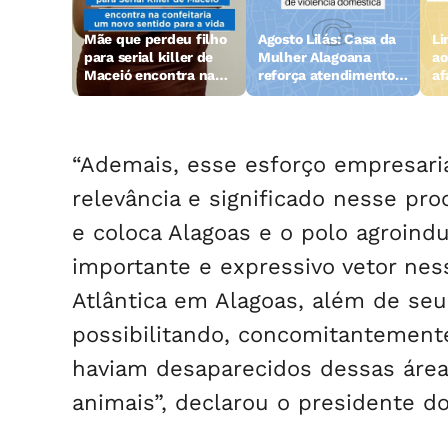
Mãe que perdeu filho
Agosto Lilás: Casa da
Li
para serial killer de
Mulher Alagoana
ao
Maceió encontra na
reforça atendimento
af
confeitaria novo
às vítimas de violência
na
sentido para a vida
doméstica
“Ademais, esse esforço empresaria
relevância e significado nesse pr
e coloca Alagoas e o polo agroind
importante e expressivo vetor nes
Atlântica em Alagoas, além de seu 
possibilitando, concomitantemente
haviam desaparecidos dessas áre
animais”, declarou o presidente d