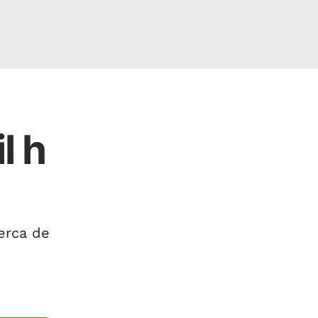
l h
erca de