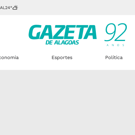
 AL
24°
conomia
Esportes
Política