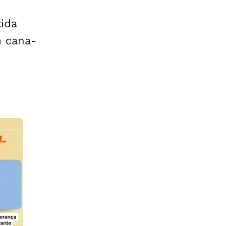
ida
m cana-