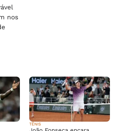
ável
em nos
de
TÊNIS
João Fonseca encara