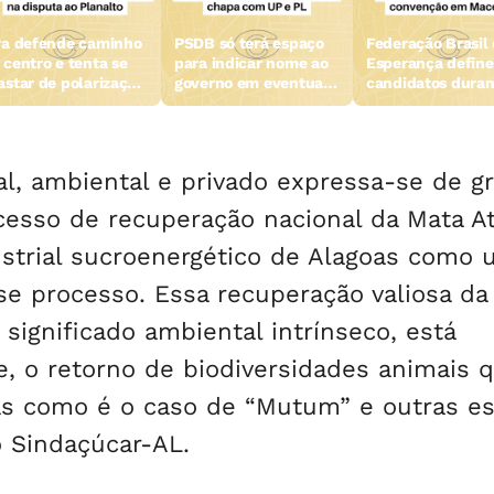
ra defende caminho
PSDB só terá espaço
Federação Brasil
 centro e tenta se
para indicar nome ao
Esperança define
astar de polarização
governo em eventual
candidatos duran
 disputa ao Planalto
chapa com UP e PL
convenção em Ma
l, ambiental e privado expressa-se de g
ocesso de recuperação nacional da Mata At
ustrial sucroenergético de Alagoas como
se processo. Essa recuperação valiosa da
significado ambiental intrínseco, está
, o retorno de biodiversidades animais 
as como é o caso de “Mutum” e outras e
o Sindaçúcar-AL.