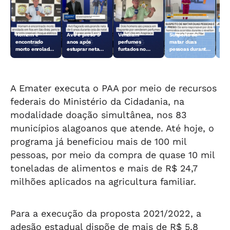
Homem é
Avô é preso 5
Vendiam
Suspeito de
Jov
encontrado
anos após
perfumes
matar duas
ano
morto enrolado
estuprar neta
furtados no
pessoas durante
par
em fios em São
durante ceia de
Centro de
o réveillon no
Mac
Brás
Natal
Arapiraca e
Pilar é preso
acabaram
presos
A Emater executa o PAA por meio de recursos
federais do Ministério da Cidadania, na
modalidade doação simultânea, nos 83
municípios alagoanos que atende. Até hoje, o
programa já beneficiou mais de 100 mil
pessoas, por meio da compra de quase 10 mil
toneladas de alimentos e mais de R$ 24,7
milhões aplicados na agricultura familiar.
Para a execução da proposta 2021/2022, a
adesão estadual dispõe de mais de R$ 5,8