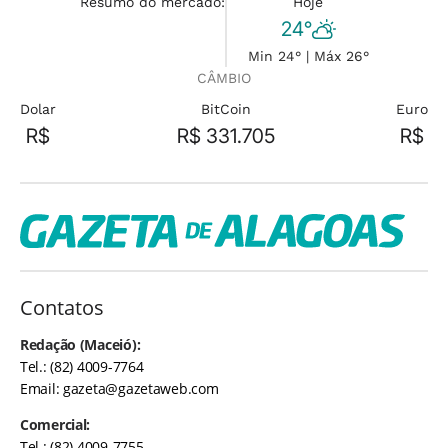
Resumo do mercado:
Hoje
24°
Min 24° | Máx 26°
CÂMBIO
Dolar
BitCoin
Euro
R$
R$ 331.705
R$
Contatos
Redação (Maceió):
Tel.: (82) 4009-7764
Email:
gazeta@gazetaweb.com
Comercial:
Tel.: (82) 4009-7755