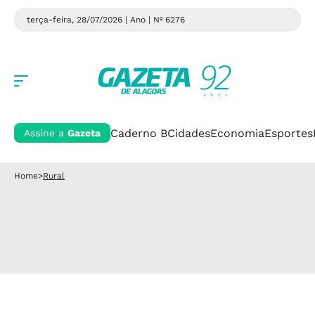
terça-feira, 28/07/2026 | Ano
| Nº 6276
Caderno B
Cidades
Economia
Esportes
Assine a
Gazeta
Home
>
Rural
Rural