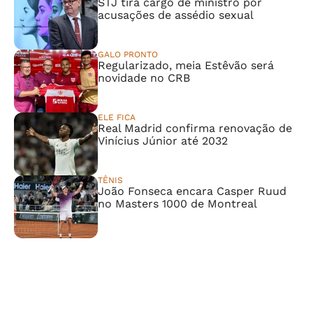
STJ tira cargo de ministro por
acusações de assédio sexual
GALO PRONTO
Regularizado, meia Estêvão será
novidade no CRB
ELE FICA
Real Madrid confirma renovação de
Vinícius Júnior até 2032
TÊNIS
João Fonseca encara Casper Ruud
no Masters 1000 de Montreal