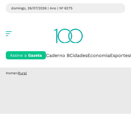
domingo, 26/07/2026 | Ano
| Nº 6275
Caderno B
Cidades
Economia
Esportes
Assine a
Gazeta
Home
>
Rural
Rural