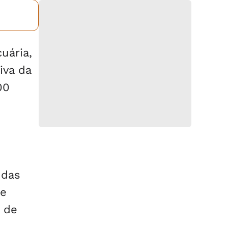
uária,
iva da
00
 das
De
s de