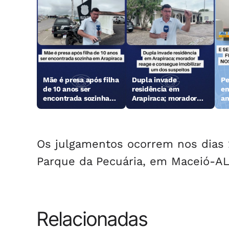
Mãe é presa após filha
Dupla invade
Pe
de 10 anos ser
residência em
en
encontrada sozinha
Arapiraca; morador
an
em Arapiraca
reage e consegue
Ga
imobilizar um dos
suspeitos
Os julgamentos ocorrem nos dias 2
Parque da Pecuária, em Maceió-AL
Relacionadas