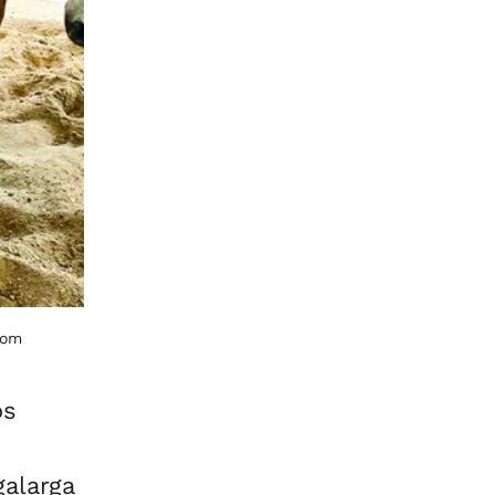
com
os
galarga