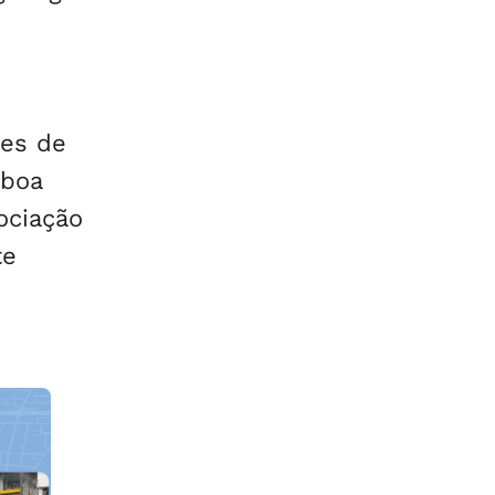
ões de
 boa
ociação
te