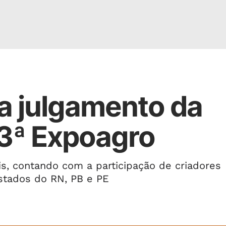
a julgamento da
73ª Expoagro
is, contando com a participação de criadores
stados do RN, PB e PE