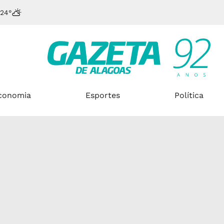
24°
conomia
Esportes
Política