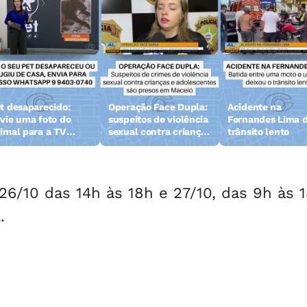
t desaparecido:
Operação Face Dupla:
Acidente na
vie uma foto do
suspeitos de violência
Fernandes Lima d
imal para a TV
sexual contra crianças
trânsito lento
zeta
e adolescentes são
presos
6/10 das 14h às 18h e 27/10, das 9h às 1
.