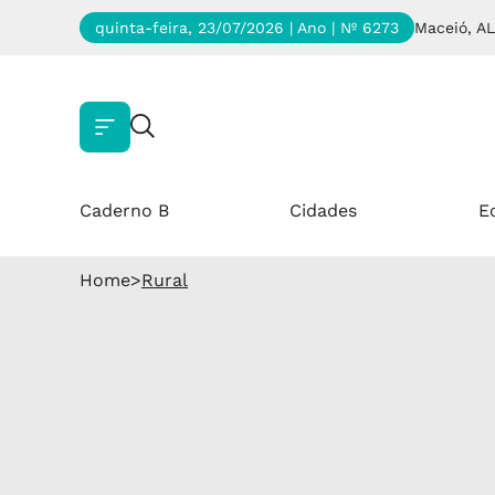
quinta-feira, 23/07/2026 | Ano
| Nº 6273
Maceió, AL
Caderno B
Cidades
E
Home
>
Rural