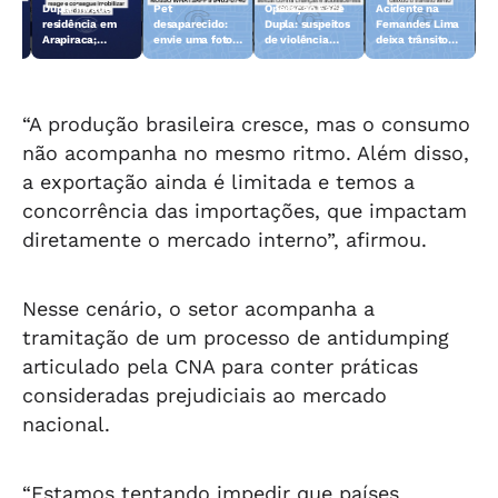
Dupla invade
Pet
Operação Face
Acidente na
 10
residência em
desaparecido:
Dupla: suspeitos
Fernandes Lima
Arapiraca;
envie uma foto
de violência
deixa trânsito
morador reage e
do animal para a
sexual contra
lento
consegue
TV Gazeta
crianças e
imobilizar um
adolescentes
dos suspeitos
são presos
“A produção brasileira cresce, mas o consumo
não acompanha no mesmo ritmo. Além disso,
a exportação ainda é limitada e temos a
concorrência das importações, que impactam
diretamente o mercado interno”, afirmou.
Nesse cenário, o setor acompanha a
tramitação de um processo de antidumping
articulado pela CNA para conter práticas
consideradas prejudiciais ao mercado
nacional.
“Estamos tentando impedir que países