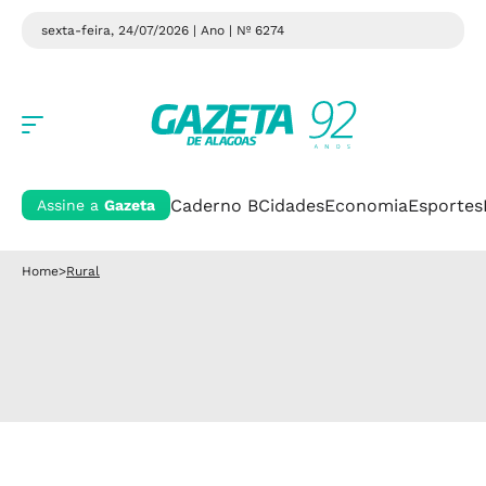
sexta-feira, 24/07/2026 | Ano
| Nº 6274
Caderno B
Cidades
Economia
Esportes
Assine a
Gazeta
Home
>
Rural
Reação