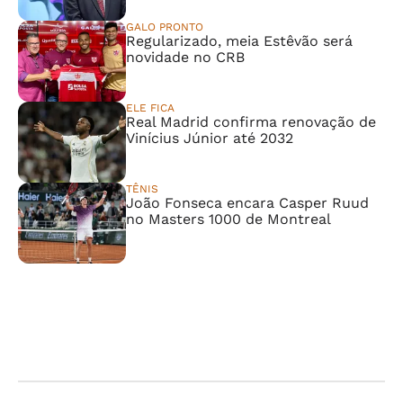
GALO PRONTO
Regularizado, meia Estêvão será
novidade no CRB
ELE FICA
Real Madrid confirma renovação de
Vinícius Júnior até 2032
TÊNIS
João Fonseca encara Casper Ruud
no Masters 1000 de Montreal